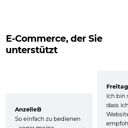
E-Commerce, der Sie
unterstützt
Freita
Ich bin
dass ic
AnzelleB
Websit
So einfach zu bedienen
empfoh
– sogar meine