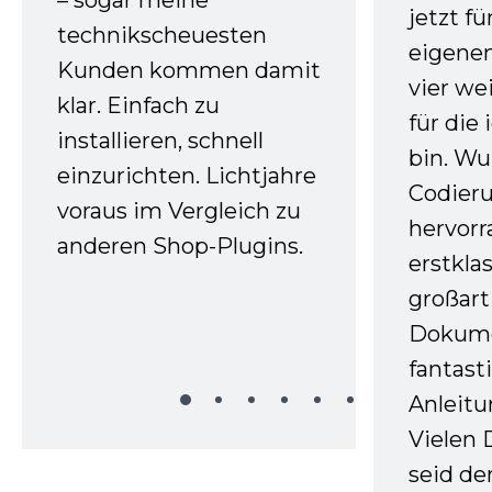
jetzt f
technikscheuesten
eigenen
Kunden kommen damit
vier we
klar. Einfach zu
für die
installieren, schnell
bin. W
einzurichten. Lichtjahre
Codieru
voraus im Vergleich zu
hervor
anderen Shop-Plugins.
erstkla
großart
Dokume
fantast
Anleitu
Vielen 
seid d