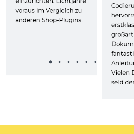
einzurichten. Lichtjahre
Codieru
voraus im Vergleich zu
hervor
anderen Shop-Plugins.
erstkla
großart
Dokume
fantast
Anleitu
Vielen 
seid d