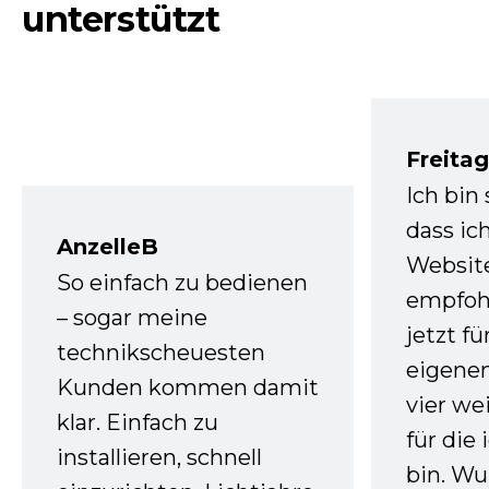
unterstützt
Freita
Ich bin
dass ic
AnzelleB
Websit
So einfach zu bedienen
empfoh
– sogar meine
jetzt f
technikscheuesten
eigenen
Kunden kommen damit
vier we
klar. Einfach zu
für die
installieren, schnell
bin. W