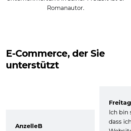
Romanautor.
E-Commerce, der Sie
unterstützt
Freita
Ich bin
dass ic
AnzelleB