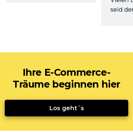
Vielen 
seid d
Ihre E-Commerce-
Träume beginnen hier
Los geht´s