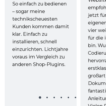
Websit
So einfach zu bedienen
empfoh
– sogar meine
jetzt f
technikscheuesten
eigenen
Kunden kommen damit
vier we
klar. Einfach zu
für die
installieren, schnell
bin. W
einzurichten. Lichtjahre
Codieru
voraus im Vergleich zu
hervor
anderen Shop-Plugins.
erstkla
großart
Dokume
fantast
Anleitu