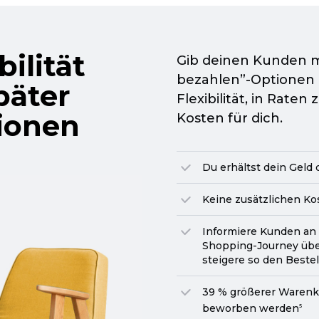
ilität
Gib deinen Kunden m
bezahlen”-Optionen
päter
Flexibilität, in Rate
ionen
Kosten für dich.
Du erhältst dein Geld
Keine zusätzlichen Ko
Informiere Kunden an
Shopping-Journey
übe
steigere so den Beste
39 % größerer Warenk
beworben werden
5