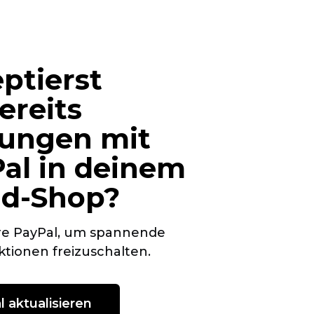
ptierst
ereits
ungen mit
al in deinem
id-Shop?
ere PayPal, um spannende
tionen freizuschalten.
l aktualisieren