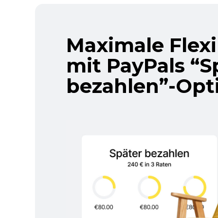
Maximale Flexib
mit PayPals “S
bezahlen”-Opt