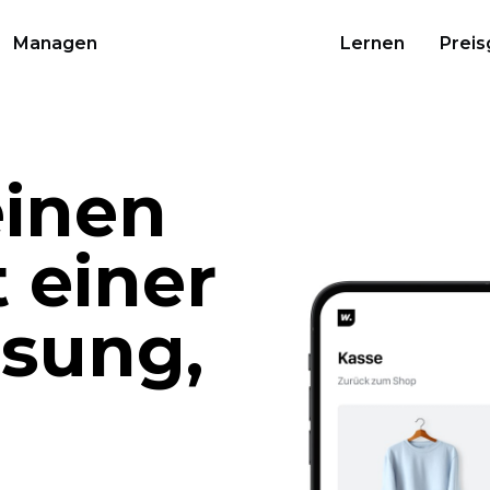
Managen
Lernen
Preis
einen
 einer
sung,