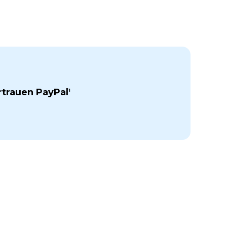
rtrauen PayPal
1