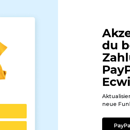
Akze
du b
Zahl
PayP
Ecw
Aktualisi
neue Funk
PayPa