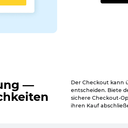
lung —
Der Checkout kann üb
entscheiden. Biete d
chkeiten
sichere
Checkout-Op
ihren Kauf abschließe