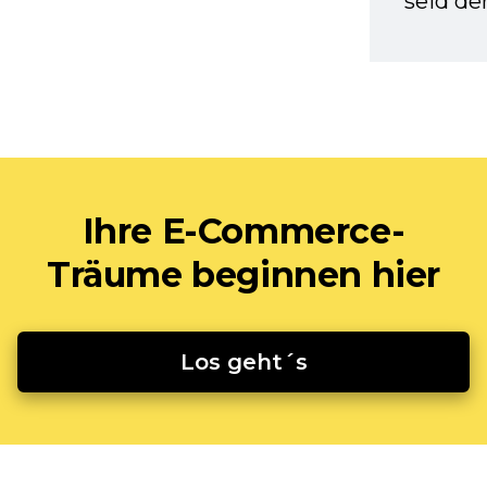
seid d
Ihre E-Commerce-
Träume beginnen hier
Los geht´s