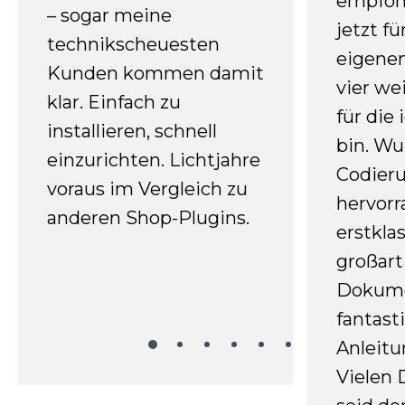
empfoh
– sogar meine
jetzt f
technikscheuesten
eigenen
Kunden kommen damit
vier we
klar. Einfach zu
für die
installieren, schnell
bin. W
einzurichten. Lichtjahre
Codieru
voraus im Vergleich zu
hervor
anderen Shop-Plugins.
erstkla
großart
Dokume
fantast
Anleitu
Vielen 