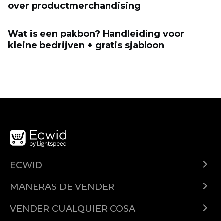
over productmerchandising
Wat is een pakbon? Handleiding voor
kleine bedrijven + gratis sjabloon
ECWID
¿Qué es Ecwid?
MANERAS DE VENDER
Demo
Vender en todas partes
Precios
VENDER CUALQUIER COSA
Facebook