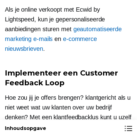
Als je online verkoopt met Ecwid by
Lightspeed, kun je gepersonaliseerde
aanbiedingen sturen met
geautomatiseerde
marketing e-mails
en
e-commerce
nieuwsbrieven
.
Implementeer een Customer
Feedback Loop
Hoe zou jij je offers brengen?
klantgericht
als u
niet weet wat uw klanten over uw bedrijf
denken? Met een klantfeedbacklus kunt u uzelf
in de schoenen van uw klanten verplaatsen.
Inhoudsopgave