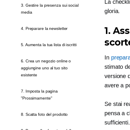
La checkli
3. Gestire la presenza sui social
gloria.
media
1. As
4. Preparare la newsletter
scort
5. Aumenta la tua lista di iscritti
In
prepara
6. Crea un negozio online o
stimato de
aggiungine uno al tuo sito
esistente
versione d
avere a po
7. Imposta la pagina
"Prossimamente"
Se stai re
pensa a ch
8. Scatta foto del prodotto
sufficienti.