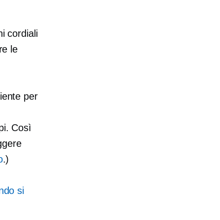
i cordiali
re le
iente per
pi. Così
ggere
o
.)
ndo si