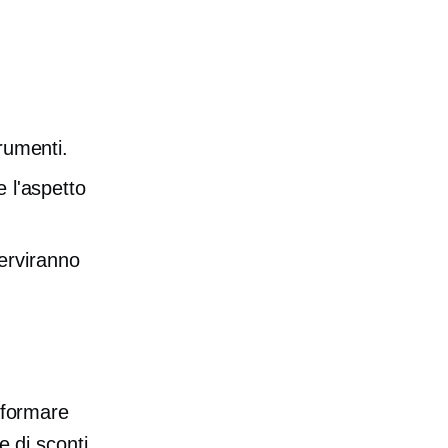
trumenti.
e l'aspetto
serviranno
nformare
e di sconti