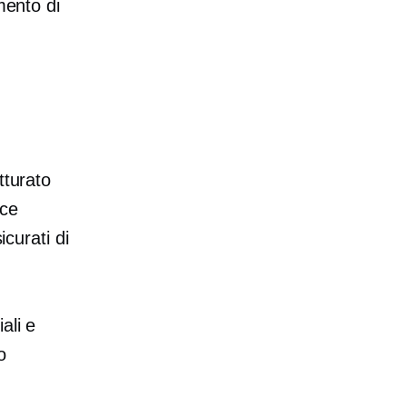
mento di
tturato
ce
icurati di
ali e
o