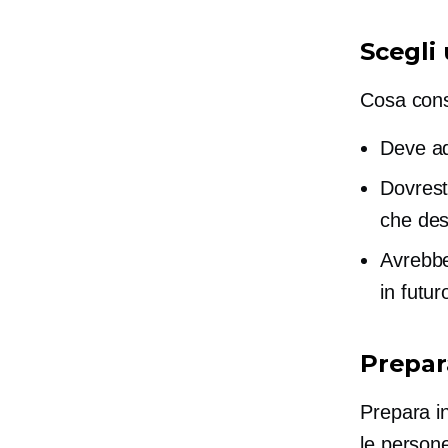
Scegli
Cosa consi
Deve ada
Dovresti
che des
Avrebb
in futur
Prepar
Prepara in
le persone