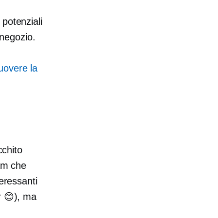
potenziali
 negozio.
uovere la
cchito
pam che
teressanti
 😊), ma