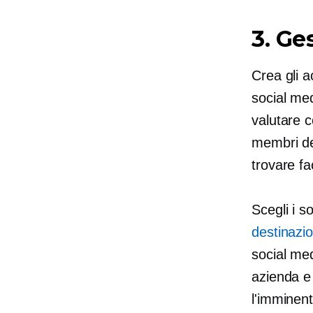
3. Ge
Crea gli a
social me
valutare c
membri de
trovare fac
Scegli i s
destinazi
social med
azienda e 
l'imminen