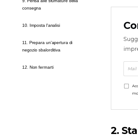
9. Pensa alle sfumature della
consegna
Co
10. Imposta l'analisi
Sugg
11. Prepara un'apertura di
impre
negozio sbalorditiva
12. Non fermarti
Acc
mo
2. St