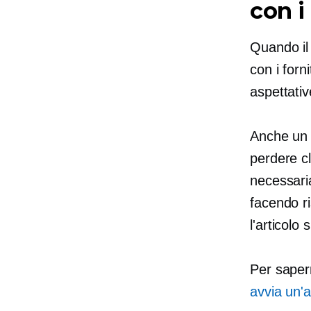
con i
Quando il 
con i forn
aspettativ
Anche un p
perdere cl
necessaria
facendo r
l'articolo 
Per saper
avvia un'at