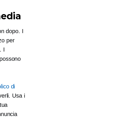
media
on dopo. I
zo per
 I
 possono
ico di
erli. Usa i
 tua
nnuncia