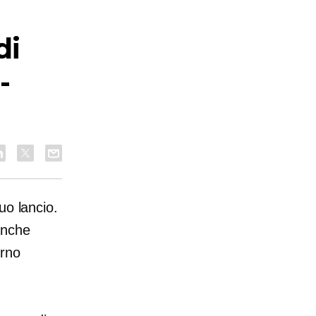
di
-
uo lancio.
anche
orno