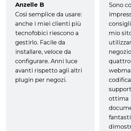
Anzelle B
Sono co
Così semplice da usare:
impress
anche i miei clienti più
consigli
tecnofobici riescono a
mio sit
gestirlo. Facile da
utilizza
installare, veloce da
negozio
configurare. Anni luce
quattro
avanti rispetto agli altri
webmast
plugin per negozi.
codifica
support
ottima
docume
fantasti
dimostr