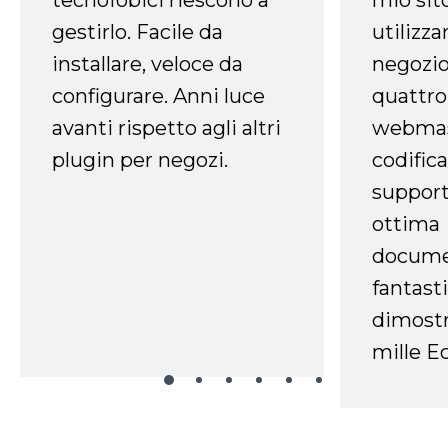
mio sit
gestirlo. Facile da
utilizza
installare, veloce da
negozio
configurare. Anni luce
quattro
avanti rispetto agli altri
webmast
plugin per negozi.
codifica
support
ottima
docume
fantasti
dimostr
mille Ec