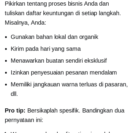
Pikirkan tentang proses bisnis Anda dan
tuliskan daftar keuntungan di setiap langkah.
Misalnya, Anda:
Gunakan bahan lokal dan organik
Kirim pada hari yang sama
Menawarkan
buatan sendiri
eksklusif
Izinkan penyesuaian pesanan mendalam
Memiliki jangkauan warna terluas di pasaran,
dll.
Pro tip:
Bersikaplah spesifik. Bandingkan dua
pernyataan ini: