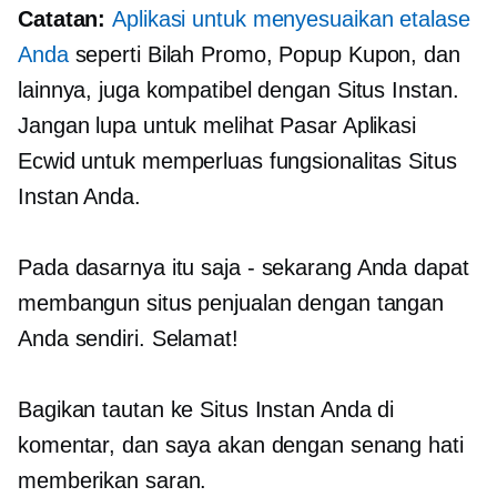
Catatan:
Aplikasi untuk menyesuaikan etalase
Anda
seperti Bilah Promo, Popup Kupon, dan
lainnya, juga kompatibel dengan Situs Instan.
Jangan lupa untuk melihat Pasar Aplikasi
Ecwid untuk memperluas fungsionalitas Situs
Instan Anda.
Pada dasarnya itu saja
-
sekarang Anda dapat
membangun situs penjualan dengan tangan
Anda sendiri. Selamat!
Bagikan tautan ke Situs Instan Anda di
komentar, dan saya akan dengan senang hati
memberikan saran.