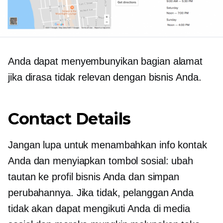
Anda dapat menyembunyikan bagian alamat
jika dirasa tidak relevan dengan bisnis Anda.
Contact Details
Jangan lupa untuk menambahkan info kontak
Anda dan menyiapkan tombol sosial: ubah
tautan ke profil bisnis Anda dan simpan
perubahannya. Jika tidak, pelanggan Anda
tidak akan dapat mengikuti Anda di media