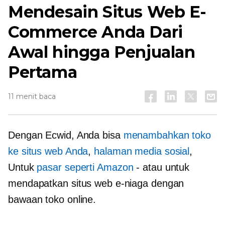
Mendesain Situs Web E-
Commerce Anda Dari
Awal hingga Penjualan
Pertama
11 menit baca
Dengan Ecwid, Anda bisa
menambahkan toko
ke situs web Anda
,
halaman media sosial
,
Untuk
pasar seperti Amazon
-
atau untuk
mendapatkan situs web e-niaga dengan
bawaan
toko online.