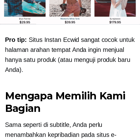
Pro tip:
Situs Instan Ecwid sangat cocok untuk
halaman arahan tempat Anda ingin menjual
hanya satu produk (atau menguji produk baru
Anda).
Mengapa Memilih Kami
Bagian
Sama seperti di subtitle, Anda perlu
menambahkan kepribadian pada situs e-