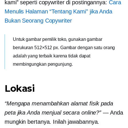
kami” seperti copywriter di postingannya:
Cara
Menulis Halaman “Tentang Kami” jika Anda
Bukan Seorang Copywriter
Untuk gambar pemilik toko, gunakan gambar
berukuran 512×512 px. Gambar dengan satu orang
adalah yang terbaik karena tidak dapat
membingungkan pengunjung.
Lokasi
“Mengapa menambahkan alamat fisik pada
peta jika Anda menjual secara online?”
— Anda
mungkin bertanya. Inilah jawabannya.