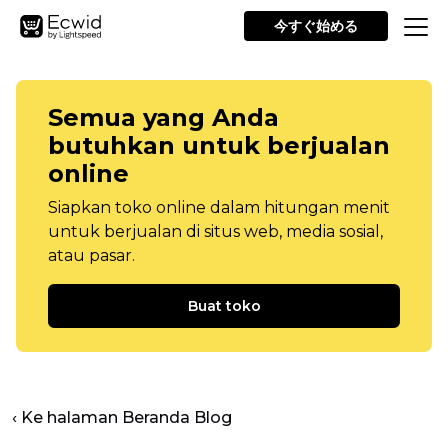
今すぐ始める
Semua yang Anda
butuhkan untuk berjualan
online
Siapkan toko online dalam hitungan menit
untuk berjualan di situs web, media sosial,
atau pasar.
Buat toko
‹ Ke halaman Beranda Blog