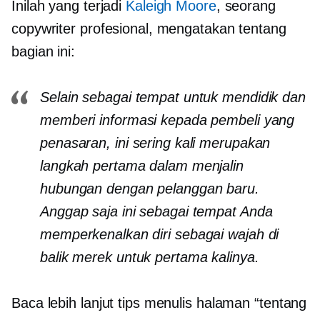
Inilah yang terjadi
Kaleigh Moore
, seorang
copywriter profesional, mengatakan tentang
bagian ini:
Selain sebagai tempat untuk mendidik dan
memberi informasi kepada pembeli yang
penasaran, ini sering kali merupakan
langkah pertama dalam menjalin
hubungan dengan pelanggan baru.
Anggap saja ini sebagai tempat Anda
memperkenalkan diri sebagai wajah di
balik merek untuk pertama kalinya.
Baca lebih lanjut tips menulis halaman “tentang