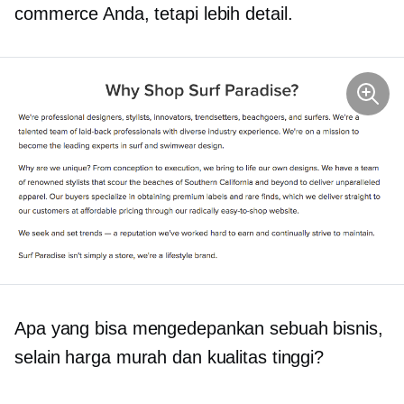
commerce Anda, tetapi lebih detail.
Apa yang bisa mengedepankan sebuah bisnis,
selain harga murah dan kualitas tinggi?