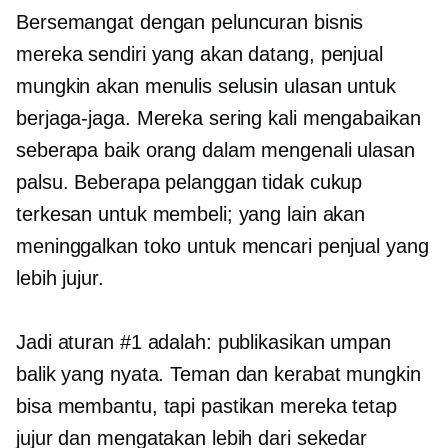
Bersemangat dengan peluncuran bisnis
mereka sendiri yang akan datang, penjual
mungkin akan menulis selusin ulasan untuk
berjaga-jaga. Mereka sering kali mengabaikan
seberapa baik orang dalam mengenali ulasan
palsu. Beberapa pelanggan tidak cukup
terkesan untuk membeli; yang lain akan
meninggalkan toko untuk mencari penjual yang
lebih jujur.
Jadi aturan #1 adalah: publikasikan umpan
balik yang nyata. Teman dan kerabat mungkin
bisa membantu, tapi pastikan mereka tetap
jujur ​​dan mengatakan lebih dari sekedar