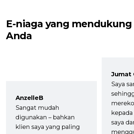
E-niaga yang mendukung
Anda
Jumat
Saya sa
sehingg
AnzelleB
mereko
Sangat mudah
kepada 
digunakan – bahkan
saya da
klien saya yang paling
mengg