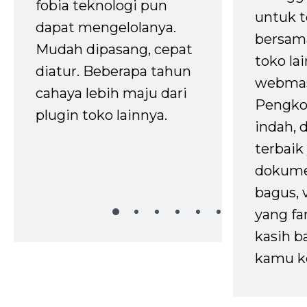
fobia teknologi pun
untuk t
dapat mengelolanya.
bersam
Mudah dipasang, cepat
toko la
diatur. Beberapa tahun
webmas
cahaya lebih maju dari
Pengko
plugin toko lainnya.
indah,
terbaik 
dokume
bagus, 
yang fa
kasih b
kamu k