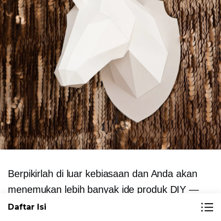
Berpikirlah di luar kebiasaan dan Anda akan
menemukan lebih banyak ide produk DIY —
beberapa di antaranya sangat mengejutkan.
Daftar Isi