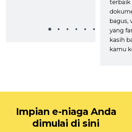
terbaik 
dokume
bagus, 
yang fa
kasih b
kamu k
Impian e-niaga Anda
dimulai di sini