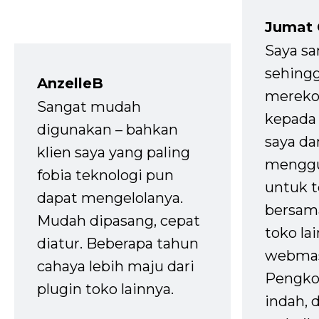
Jumat
Saya sa
sehingg
AnzelleB
mereko
Sangat mudah
kepada 
digunakan – bahkan
saya da
klien saya yang paling
mengg
fobia teknologi pun
untuk t
dapat mengelolanya.
bersam
Mudah dipasang, cepat
toko la
diatur. Beberapa tahun
webmas
cahaya lebih maju dari
Pengko
plugin toko lainnya.
indah,