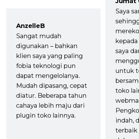
Jumat
Saya sa
sehingg
AnzelleB
mereko
Sangat mudah
kepada 
digunakan – bahkan
saya da
klien saya yang paling
mengg
fobia teknologi pun
untuk t
dapat mengelolanya.
bersam
Mudah dipasang, cepat
toko la
diatur. Beberapa tahun
webmas
cahaya lebih maju dari
Pengko
plugin toko lainnya.
indah,
terbaik 