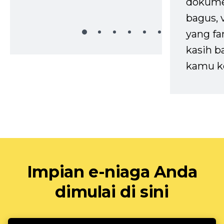
dokume
bagus, 
yang fa
kasih b
kamu k
Impian e-niaga Anda
dimulai di sini