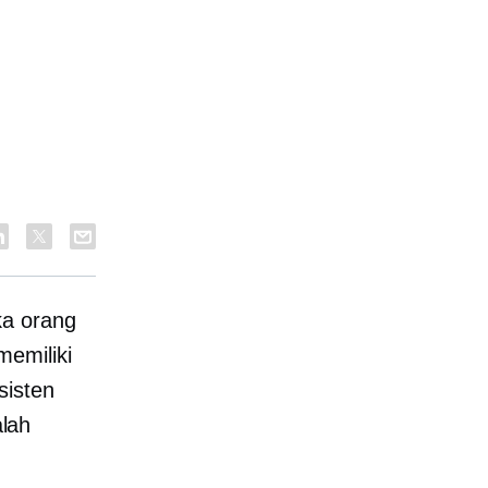
ka orang
emiliki
sisten
lah