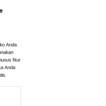
e
oko Anda
gunakan
husus
fitur
ka Anda
da.