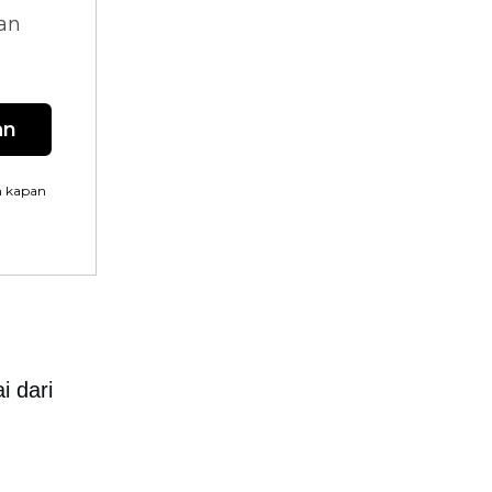
dan
an
n kapan
i dari