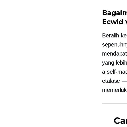
Bagaim
Ecwid 
Beralih k
sepenuhny
mendapatk
yang lebi
a
self-ma
etalase —
memerluk
Ca