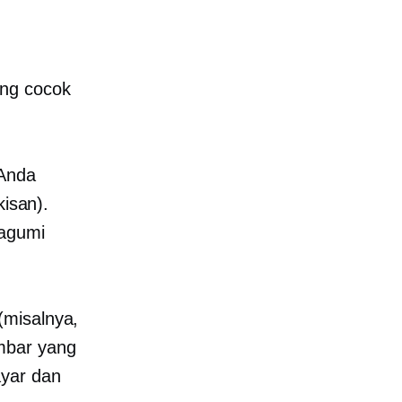
ng cocok
 Anda
kisan).
gagumi
(misalnya,
mbar yang
ayar dan