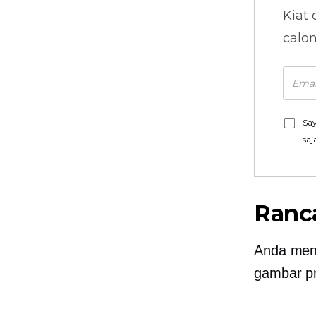
Kiat 
calo
Say
saj
Ranc
Anda meng
gambar p