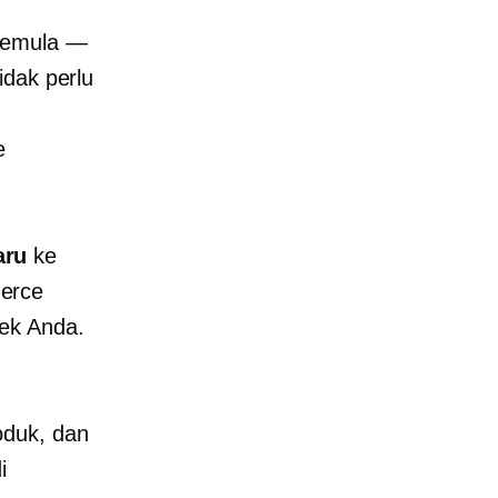
 pemula —
idak perlu
e
aru
ke
erce
ek Anda.
oduk, dan
i