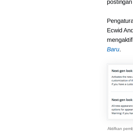
postingan 
Pengatur
Ecwid And
mengakti
Baru
.
Aktifkan pem