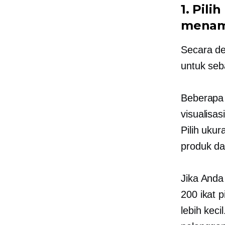
1. Pil
menam
Secara de
untuk seb
Beberapa 
visualisas
Pilih uku
produk da
Jika Anda
200 ikat 
lebih kec