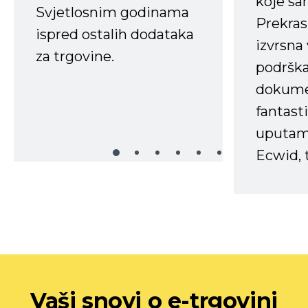
koje s
Svjetlosnim godinama
Prekras
ispred ostalih dodataka
izvrsna
za trgovine.
podrška
dokume
fantasti
uputama
Ecwid, t
Vaši snovi o e-trgovini