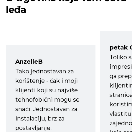
leđa
petak 
Toliko 
AnzelleB
impresi
Tako jednostavan za
ga prep
korištenje - čak i moji
klijent
klijenti koji su najviše
stranice
tehnofobični mogu se
koristi
snaći. Jednostavan za
vlastit
instalaciju, brz za
zajedno 
postavljanje.