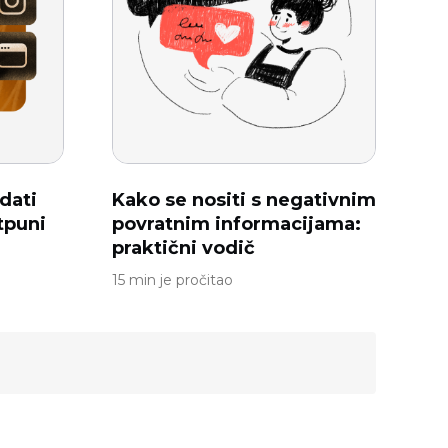
dati
Kako se nositi s negativnim
tpuni
povratnim informacijama:
praktični vodič
15 min je pročitao