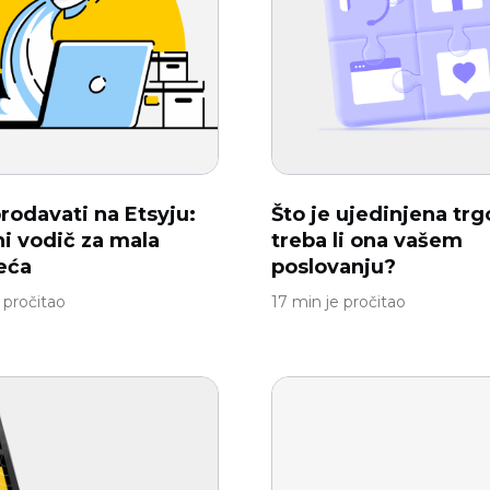
rodavati na Etsyju:
Što je ujedinjena trg
i vodič za mala
treba li ona vašem
eća
poslovanju?
 pročitao
17 min je pročitao