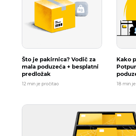
Što je pakirnica? Vodič za
Kako p
mala poduzeća + besplatni
Potpun
predložak
poduz
12 min je pročitao
18 min je