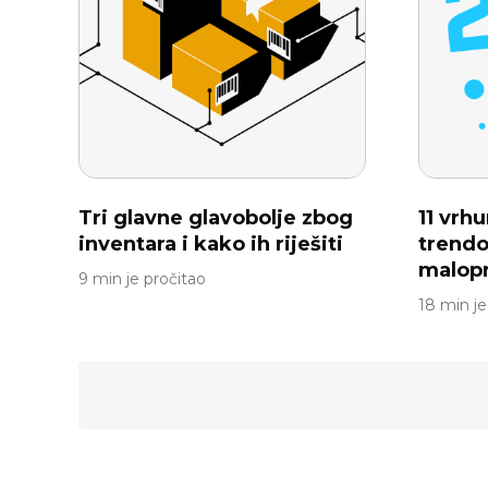
Tri glavne glavobolje zbog
11 vrh
inventara i kako ih riješiti
trendo
malop
9 min je pročitao
18 min je