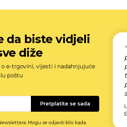
 da biste vidjeli
sve diže
o e-trgovini, vijesti i nadahnjujuće
glu poštu
Pretplatite se sada
L
ewslettera. Mogu se odjaviti bilo kada.