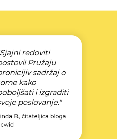
"Sjajni redoviti
postovi! Pružaju
pronicljiv sadržaj o
tome kako
poboljšati i izgraditi
svoje poslovanje."
inda B., čitateljica bloga
Ecwid