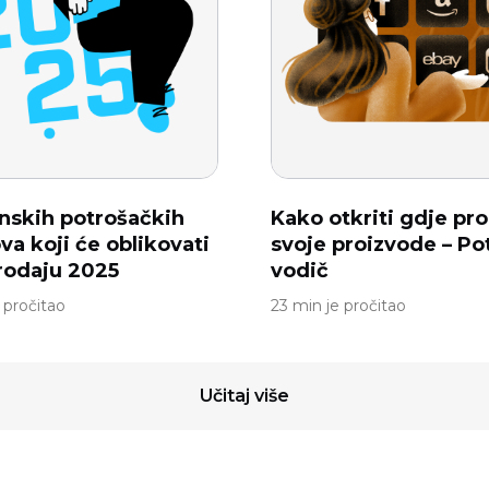
unskih potrošačkih
Kako otkriti gdje pro
va koji će oblikovati
svoje proizvode – Po
rodaju 2025
vodič
 pročitao
23 min je pročitao
Učitaj više