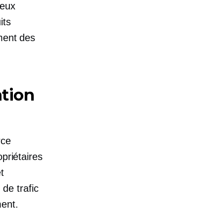
deux
its
ment des
ntion
rce
priétaires
t
 de trafic
ment.