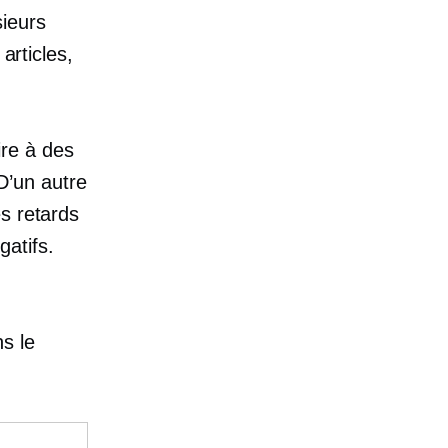
sieurs
articles,
re à des
 D’un autre
s retards
atifs.
s le