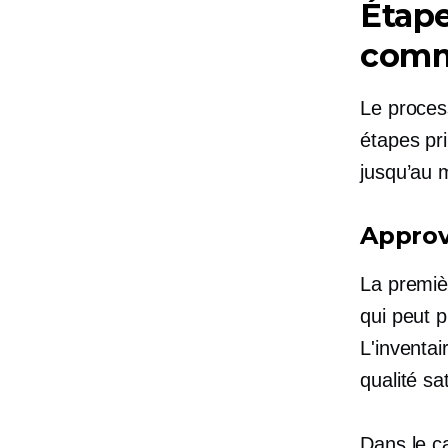
Étape
com
Le proces
étapes pr
jusqu’au m
Approv
La premièr
qui peut p
L'inventai
qualité sa
Dans le c