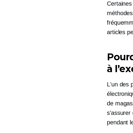
Certaines
méthodes.
fréquemme
articles p
Pourq
à l’
L'un des 
électroniq
de magasin
s’assurer 
pendant l