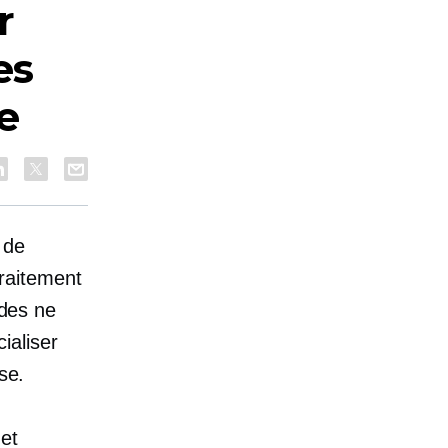
r
es
e
 de
raitement
des ne
ialiser
se.
et