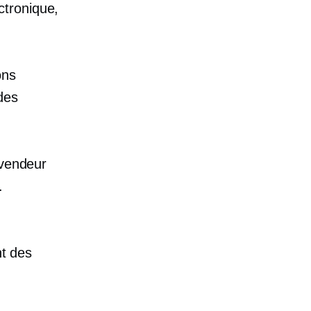
ctronique,
ons
des
 vendeur
.
nt des