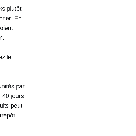
ks plutôt
onner. En
voient
n.
ez le
nités par
n 40 jours
uits peut
trepôt.