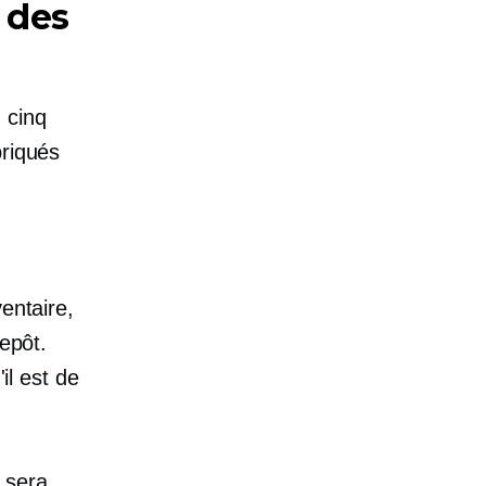
 des
 cinq
briqués
entaire,
repôt.
il est de
sera