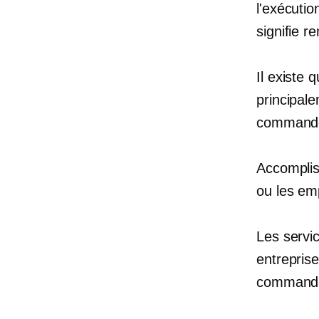
l'exécuti
signifie 
Il existe
principal
command
Accomplis
ou les emp
Les servi
entreprise
commande