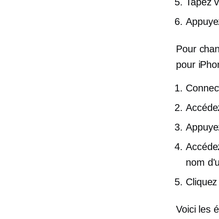
Tapez 
Appuyez
Pour chan
pour iPho
Connect
Accédez
Appuyez
Accédez
nom d'ut
Cliquez
Voici les 