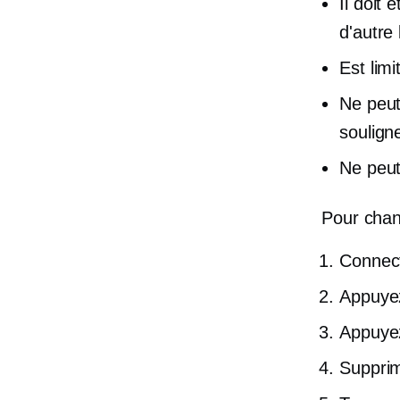
Il doit 
d'autre
Est limi
Ne peut
soulign
Ne peut
Pour chan
Connect
Appuyez 
Appuyez
Supprim