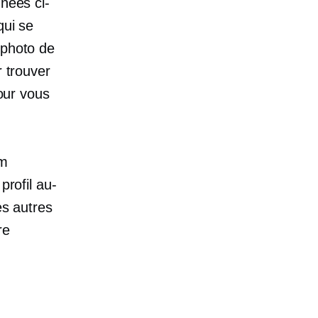
nnées ci-
qui se
 photo de
r trouver
pour vous
om
profil au-
es autres
re