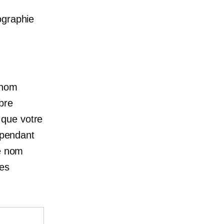
ographie
 nom
bre
 que votre
 pendant
re nom
res