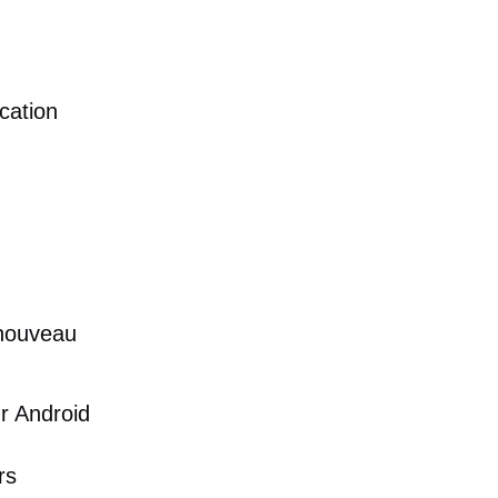
cation
 nouveau
r Android
rs