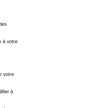
 des
x à votre
ir votre
ifier à