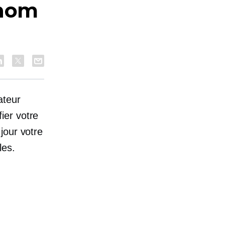
 nom
ateur
ier votre
jour votre
les.