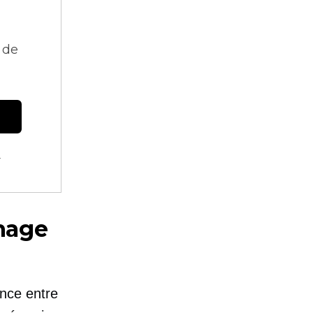
 de
.
chage
nce entre