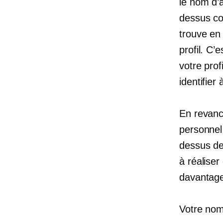
le nom d’a
dessus con
trouve en
profil. C’
votre prof
identifier
En revanc
personnel 
dessus de 
à réaliser
davantage
Votre nom