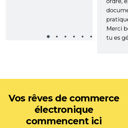
ordre, 
documen
pratiqu
Merci 
tu es gé
Vos rêves de commerce
électronique
commencent ici