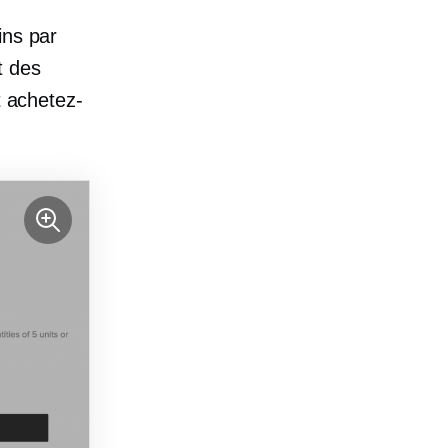
ins par
nt des
t achetez-