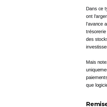
Dans ce ty
ont l’arge
l’avance a
trésorerie
des stock
investiss
Mais note
uniquemen
paiements 
que
logici
Remise