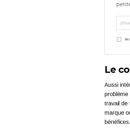
petit
Je 
Le co
Aussi inté
problème 
travail d
marque ou
bénéfices