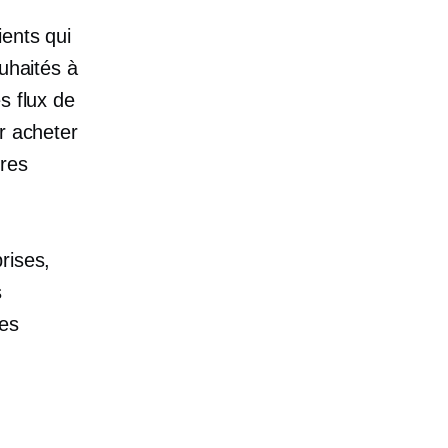
ients qui
ouhaités à
s flux de
r acheter
tres
rises,
s
les