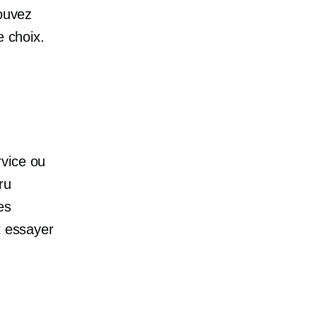
pouvez
e choix.
rvice ou
ru
es
t essayer