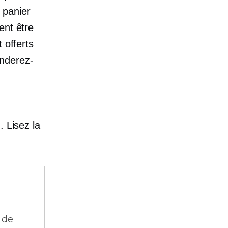
r panier
ent être
 offerts
anderez-
. Lisez la
 de