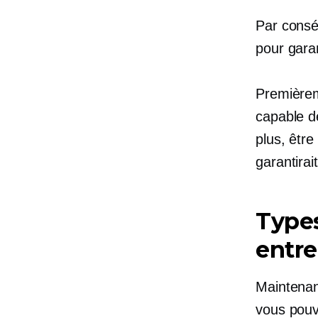
Par consé
pour gara
Premièrem
capable de
plus, être
garantirai
Types
entre
Maintenan
vous pouv