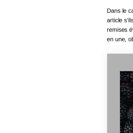
Dans le c
article s’
remises év
en une, o