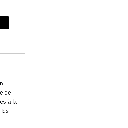
.
un
ue de
es à la
 les