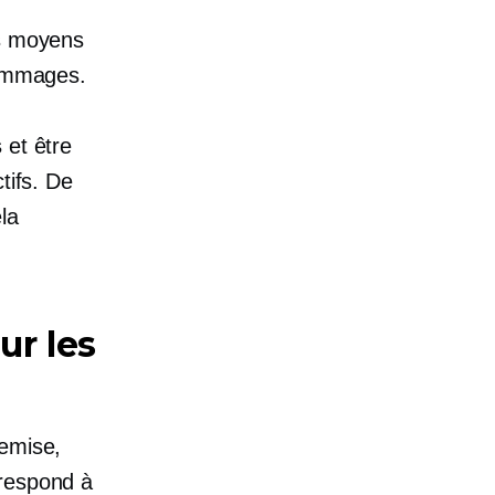
ns moyens
dommages.
s
et être
tifs. De
la
ur les
remise,
rrespond à