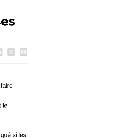
ses
faire
 le
qué si les