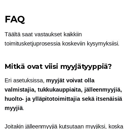
FAQ
Täältä saat vastaukset kaikkiin
toimitusketjuprosessia koskeviin kysymyksiisi.
Mitkä ovat viisi myyjätyyppiä?
Eri asetuksissa,
myyjät voivat olla
valmistajia, tukkukauppiaita, jälleenmyyjiä,
huolto- ja ylläpitotoimittajia sekä itsenäisiä
myyjiä
.
Joitakin jälleenmyyjiä kutsutaan myyjiksi, koska