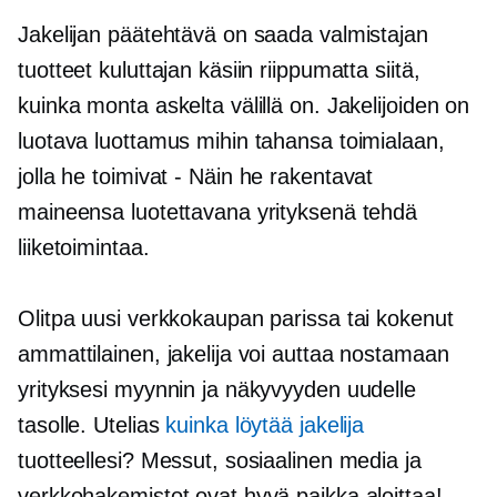
Jakelijan päätehtävä on saada valmistajan
tuotteet kuluttajan käsiin riippumatta siitä,
kuinka monta askelta välillä on. Jakelijoiden on
luotava luottamus mihin tahansa toimialaan,
jolla he toimivat
-
Näin he rakentavat
maineensa luotettavana yrityksenä tehdä
liiketoimintaa.
Olitpa uusi verkkokaupan parissa tai kokenut
ammattilainen, jakelija voi auttaa nostamaan
yrityksesi myynnin ja näkyvyyden uudelle
tasolle. Utelias
kuinka löytää jakelija
tuotteellesi? Messut, sosiaalinen media ja
verkkohakemistot ovat hyvä paikka aloittaa!