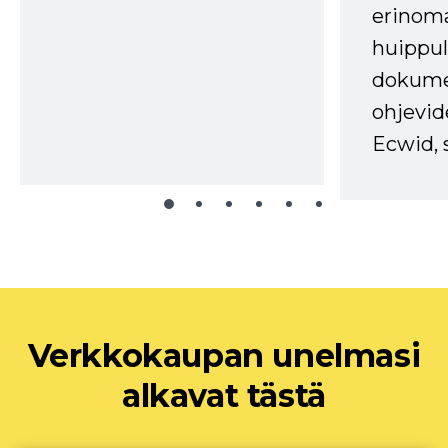
erinom
huippul
dokume
ohjevid
Ecwid, 
Verkkokaupan unelmasi
alkavat tästä