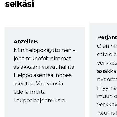
selkäsi
Perjant
AnzelleB
Olen ni
Niin helppokäyttöinen –
että ole
jopa teknofobisimmat
verkkos
asiakkaani voivat hallita.
asiakkai
Helppo asentaa, nopea
nyt om
asentaa. Valovuosia
myymälä
edellä muita
muun oh
kauppalaajennuksia.
verkkov
Kaunis 