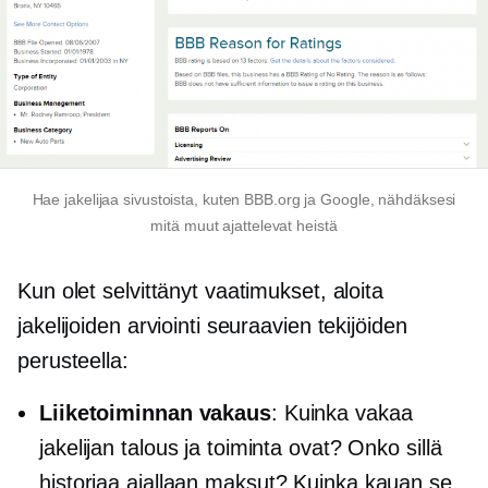
Hae jakelijaa sivustoista, kuten BBB.org ja Google, nähdäksesi
mitä muut ajattelevat heistä
Kun olet selvittänyt vaatimukset, aloita
jakelijoiden arviointi seuraavien tekijöiden
perusteella:
Liiketoiminnan vakaus
: Kuinka vakaa
jakelijan talous ja toiminta ovat? Onko sillä
historiaa
ajallaan
maksut? Kuinka kauan se