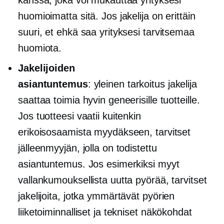
kanssa, joka voi mukauttaa yrityksesi
huomioimatta sitä. Jos jakelija on erittäin
suuri, et ehkä saa yrityksesi tarvitsemaa
huomiota.
Jakelijoiden
asiantuntemus
:
yleinen tarkoitus
jakelija
saattaa toimia hyvin geneerisille tuotteille.
Jos tuotteesi vaatii kuitenkin
erikoisosaamista myydäkseen, tarvitset
jälleenmyyjän, jolla on todistettu
asiantuntemus. Jos esimerkiksi myyt
vallankumouksellista uutta pyörää, tarvitset
jakelijoita, jotka ymmärtävät pyörien
liiketoiminnalliset ja tekniset näkökohdat