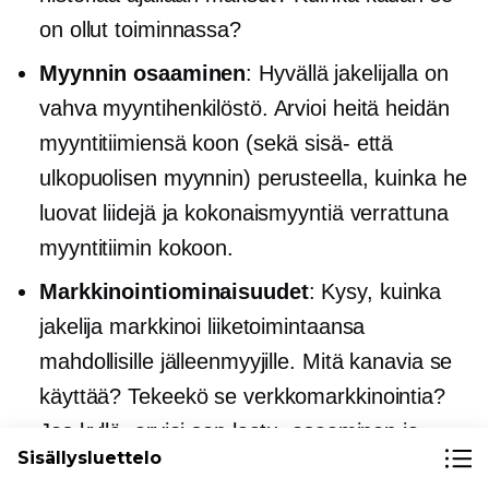
on ollut toiminnassa?
Myynnin osaaminen
: Hyvällä jakelijalla on
vahva myyntihenkilöstö. Arvioi heitä heidän
myyntitiimiensä koon (sekä sisä- että
ulkopuolisen myynnin) perusteella, kuinka he
luovat liidejä ja kokonaismyyntiä verrattuna
myyntitiimin kokoon.
Markkinointiominaisuudet
: Kysy, kuinka
jakelija markkinoi liiketoimintaansa
mahdollisille jälleenmyyjille. Mitä kanavia se
käyttää? Tekeekö se verkkomarkkinointia?
Jos kyllä, arvioi sen laatu, osaaminen ja
Sisällysluettelo
tulokset.