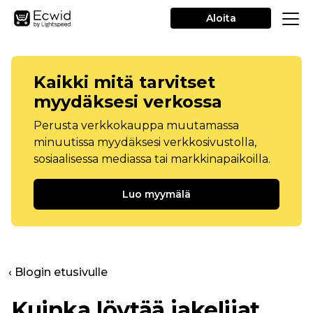
Aloita
Kaikki mitä tarvitset
myydäksesi verkossa
Perusta verkkokauppa muutamassa
minuutissa myydäksesi verkkosivustolla,
sosiaalisessa mediassa tai markkinapaikoilla.
Luo myymälä
‹ Blogin etusivulle
Kuinka löytää jakelijat