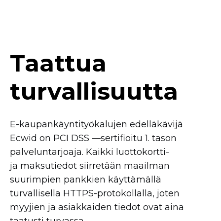
Taattua
turvallisuutta
E-kaupankäyntityökalujen
edelläkävijä
Ecwid on PCI DSS —sertifioitu 1. tason
palveluntarjoaja. Kaikki
luottokortti-
ja maksutiedot siirretään maailman
suurimpien pankkien käyttämällä
turvallisella
HTTPS-protokollalla,
joten
myyjien ja asiakkaiden tiedot ovat aina
taatusti turvassa.