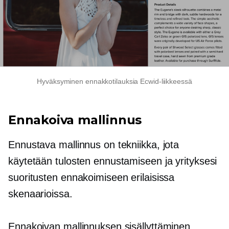
Hyväksyminen
ennakkotilauksia
Ecwid-liikkeessä
Ennakoiva mallinnus
Ennustava mallinnus on tekniikka, jota
käytetään tulosten ennustamiseen ja yrityksesi
suoritusten ennakoimiseen erilaisissa
skenaarioissa.
Ennakoivan mallinnuksen sisällyttäminen