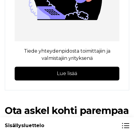
Tiede yhteydenpidosta toimittajiin ja
valmistajiin yrityksenä
Lue lisää
Ota askel kohti parempaa
varastonhallintaa
Sisällysluettelo