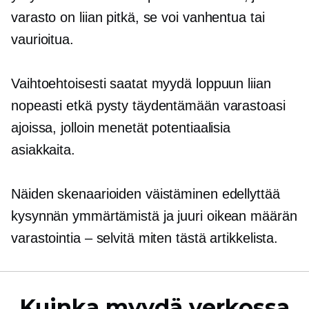
varasto on liian pitkä, se voi vanhentua tai
vaurioitua.
Vaihtoehtoisesti saatat myydä loppuun liian
nopeasti etkä pysty täydentämään varastoasi
ajoissa, jolloin menetät potentiaalisia
asiakkaita.
Näiden skenaarioiden väistäminen edellyttää
kysynnän ymmärtämistä ja juuri oikean määrän
varastointia – selvitä miten tästä artikkelista.
Kuinka myydä verkossa