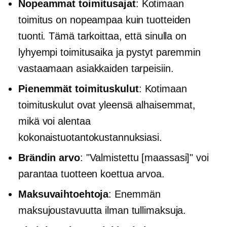
Nopeammat toimitusajat
: Kotimaan
toimitus on nopeampaa kuin tuotteiden
tuonti. Tämä tarkoittaa, että sinulla on
lyhyempi toimitusaika ja pystyt paremmin
vastaamaan asiakkaiden tarpeisiin.
Pienemmät toimituskulut
: Kotimaan
toimituskulut ovat yleensä alhaisemmat,
mikä voi alentaa
kokonaistuotantokustannuksiasi.
Brändin arvo
: "Valmistettu [maassasi]" voi
parantaa tuotteen koettua arvoa.
Maksuvaihtoehtoja
: Enemmän
maksujoustavuutta ilman tullimaksuja.