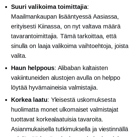
Suuri valikoima toimittajia
:
Maailmankaupan lisääntyessä Aasiassa,
erityisesti Kiinassa, on nyt valtava määrä
tavarantoimittajia. Tämä tarkoittaa, että
sinulla on laaja valikoima vaihtoehtoja, joista
valita.
Haun helppous
: Alibaban kaltaisten
vakiintuneiden alustojen avulla on helppo
löytää hyvämaineisia valmistajia.
Korkea laatu
: Yleisestä uskomuksesta
huolimatta monet ulkomaiset valmistajat
tuottavat
korkealaatuisia
tavaroita.
Asianmukaisella tutkimuksella ja viestinnällä