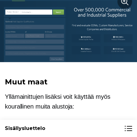
Muut maat
Yllämainittujen lisäksi voit käyttää myös
kourallinen muita alustoja:
IndiaMart
Sisällysluettelo
Intialainen Alibaba-versio soveltuu parhaiten