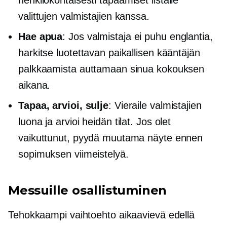
henkilökohtaisesti
tapaamiset listalle
valittujen valmistajien kanssa.
Hae apua
: Jos valmistaja ei puhu englantia,
harkitse luotettavan paikallisen kääntäjän
palkkaamista auttamaan sinua kokouksen
aikana.
Tapaa, arvioi, sulje
: Vieraile valmistajien
luona ja arvioi heidän tilat. Jos olet
vaikuttunut, pyydä muutama näyte ennen
sopimuksen viimeistelyä.
Messuille osallistuminen
Tehokkaampi vaihtoehto
aikaavievä
edellä