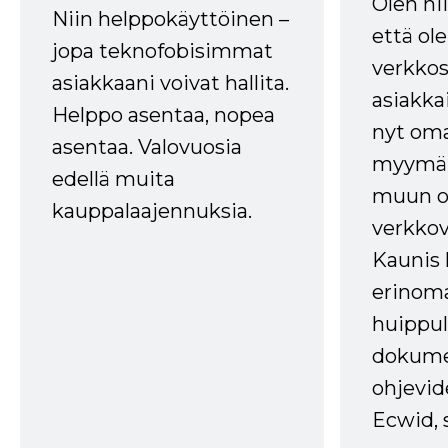
Olen ni
Niin helppokäyttöinen –
että ole
jopa teknofobisimmat
verkkos
asiakkaani voivat hallita.
asiakkai
Helppo asentaa, nopea
nyt om
asentaa. Valovuosia
myymälä
edellä muita
muun oh
kauppalaajennuksia.
verkkov
Kaunis 
erinom
huippul
dokume
ohjevid
Ecwid, 