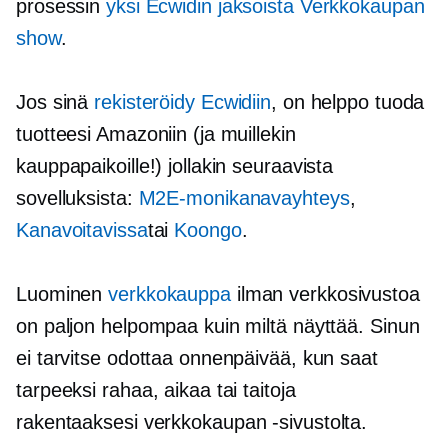
prosessin
yksi Ecwidin jaksoista
Verkkokaupan
show
.
Jos sinä
rekisteröidy Ecwidiin
, on helppo tuoda
tuotteesi Amazoniin (ja muillekin
kauppapaikoille!) jollakin seuraavista
sovelluksista:
M2E-monikanavayhteys
,
Kanavoitavissa
tai
Koongo
.
Luominen
verkkokauppa
ilman verkkosivustoa
on paljon helpompaa kuin miltä näyttää. Sinun
ei tarvitse odottaa onnenpäivää, kun saat
tarpeeksi rahaa, aikaa tai taitoja
rakentaaksesi
verkkokaupan
-sivustolta.