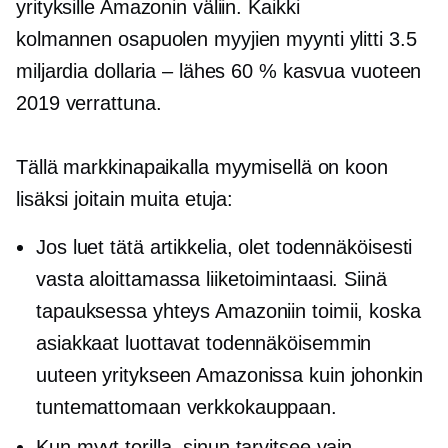
yrityksille Amazonin väliin. Kaikki
kolmannen osapuolen
myyjien myynti ylitti 3.5
miljardia dollaria – lähes 60 % kasvua vuoteen
2019 verrattuna.
Tällä markkinapaikalla myymisellä on koon
lisäksi joitain muita etuja:
Jos luet tätä artikkelia, olet todennäköisesti
vasta aloittamassa liiketoimintaasi. Siinä
tapauksessa yhteys Amazoniin toimii, koska
asiakkaat luottavat todennäköisemmin
uuteen yritykseen Amazonissa kuin johonkin
tuntemattomaan verkkokauppaan.
Kun myyt torilla, sinun tarvitsee vain