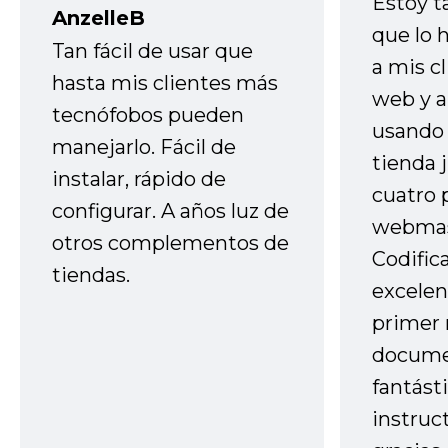
Estoy t
AnzelleB
que lo
Tan fácil de usar que
a mis cl
hasta mis clientes más
web y a
tecnófobos pueden
usando 
manejarlo. Fácil de
tienda 
instalar, rápido de
cuatro 
configurar. A años luz de
webmas
otros complementos de
Codific
tiendas.
excelen
primer 
docume
fantást
instruc