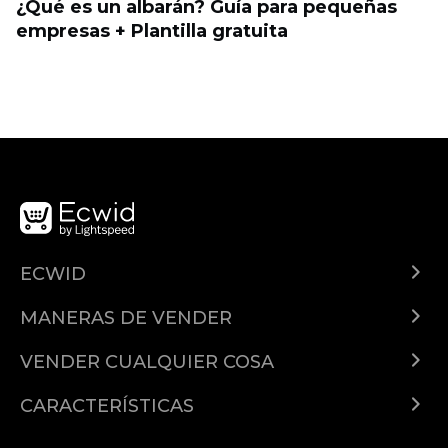
¿Qué es un albarán? Guía para pequeñas
empresas + Plantilla gratuita
ECWID
¿Qué es Ecwid?
MANERAS DE VENDER
Demo
Vender en todas partes
Precios
VENDER CUALQUIER COSA
Facebook
Vender productos en línea
Características
Google
CARACTERÍSTICAS
Vender suscripciones
Documentación de la API
Dominios
Instagram
Vender productos digitales