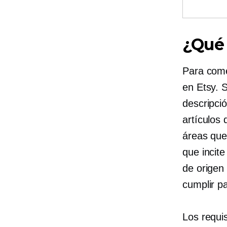
¿Qué
Para come
en Etsy. 
descripci
artículos
áreas que
que incite
de origen 
cumplir p
Los requi