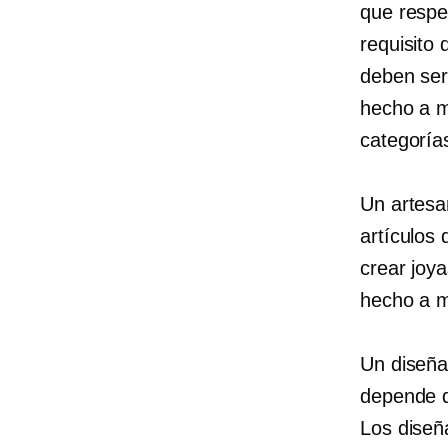
que respec
requisito
deben ser
hecho a m
categoría
Un artesa
artículos
crear joy
hecho a m
Un diseña
depende d
Los diseñ