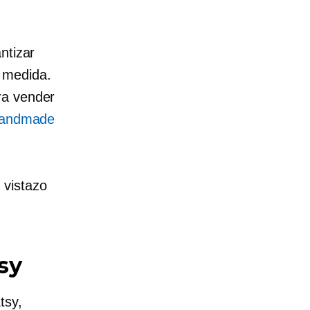
ntizar
 medida.
ra vender
 Handmade
 vistazo
sy
tsy,