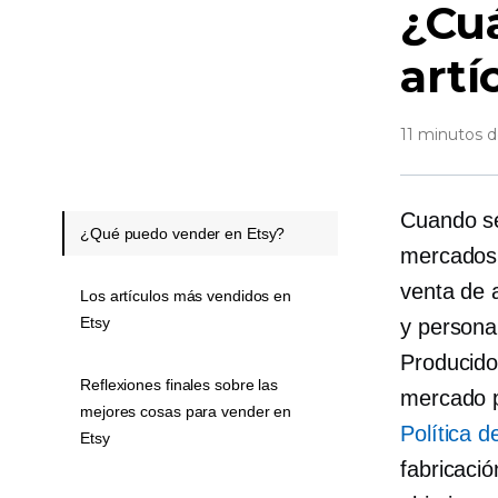
¿Cuá
artí
11 minutos d
Cuando se
¿Qué puedo vender en Etsy?
mercados,
venta de 
Los artículos más vendidos en
Etsy
y persona
Producid
Reflexiones finales sobre las
mercado p
mejores cosas para vender en
Política d
Etsy
fabricaci