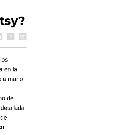
Etsy?
los
a en la
os a mano
ho de
detallada
 de
su