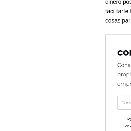
dinero po
facilitart
cosas par
co
Cons
prop
empr
Doy
en