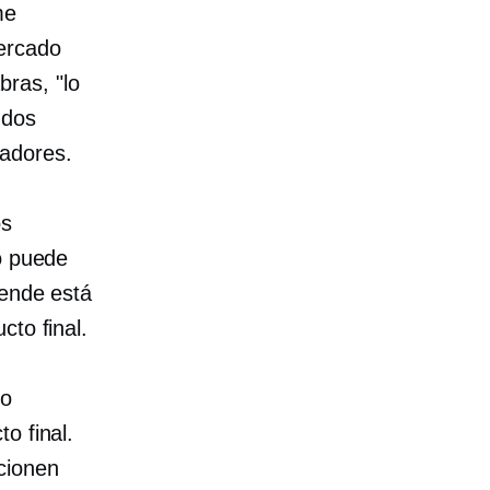
me
mercado
ras, "lo
 dos
adores.
os
o puede
vende está
cto final.
ro
o final.
cionen