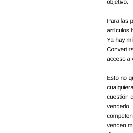
objetivo.
Para las 
artículos
Ya hay mil
Convertir
acceso a 
Esto no q
cualquier
cuestión 
venderlo.
competenc
venden me