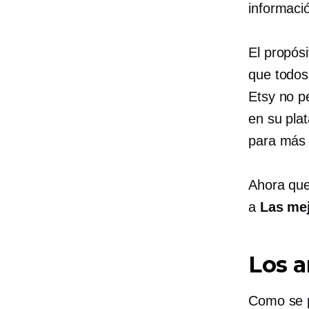
informaci
El propós
que todo
Etsy no p
en su pla
para más 
Ahora que
a
Las mej
Los a
Como se p