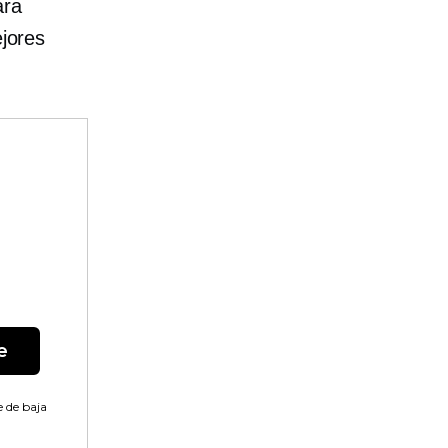
ara
ejores
e
 de baja