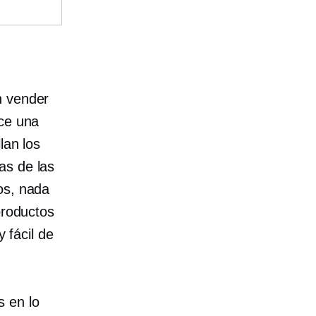
n vender
ece una
lan los
as de las
os, nada
productos
y fácil de
s en lo