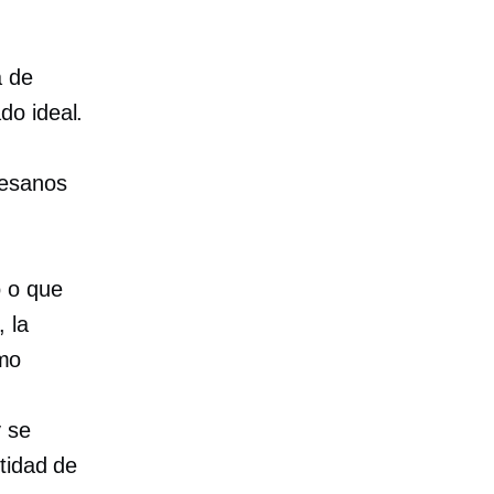
a de
do ideal.
tesanos
.
o o que
 la
mo
y se
tidad de