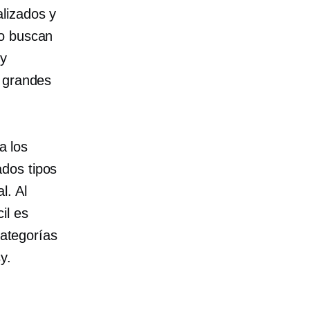
lizados y
do buscan
 y
n grandes
a los
dos tipos
l. Al
il es
categorías
y.