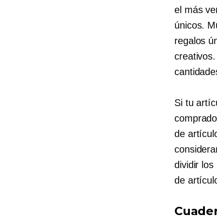
el
más ve
únicos. M
regalos ún
creativos
cantidade
Si tu artí
comprador
de artícu
considera
dividir lo
de artícu
Cuader