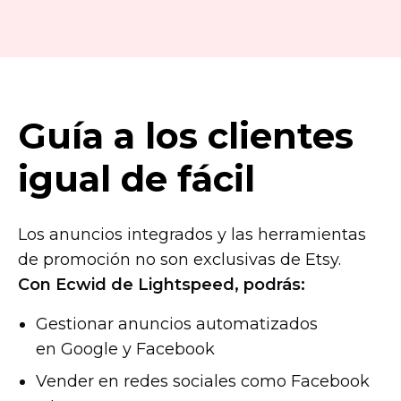
Ecwid».
dinero! ¡Gracias Ecwid y Bloom!
Invitarla a comer, yo pago
la cuenta».
Guía a los clientes
igual de fácil
Los anuncios integrados y las herramientas
de promoción no son exclusivas de Etsy.
Con Ecwid de Lightspeed, podrás:
Gestionar anuncios automatizados
en Google y Facebook
Vender en redes sociales como Facebook