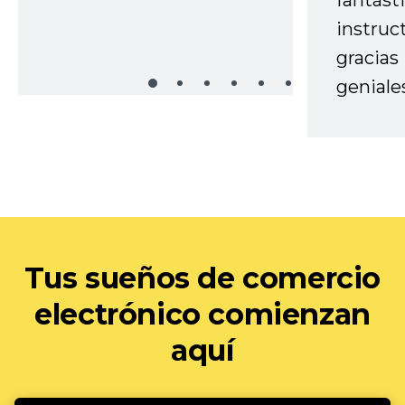
fantást
instruc
gracias
geniale
Tus sueños de comercio
electrónico comienzan
aquí