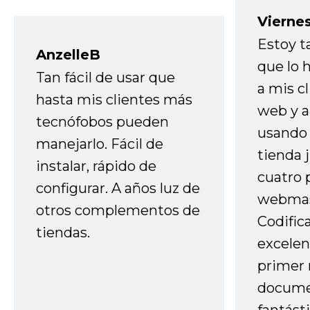
Vierne
Estoy t
AnzelleB
que lo
Tan fácil de usar que
a mis cl
hasta mis clientes más
web y a
tecnófobos pueden
usando 
manejarlo. Fácil de
tienda 
instalar, rápido de
cuatro 
configurar. A años luz de
webmas
otros complementos de
Codific
tiendas.
excelen
primer 
docume