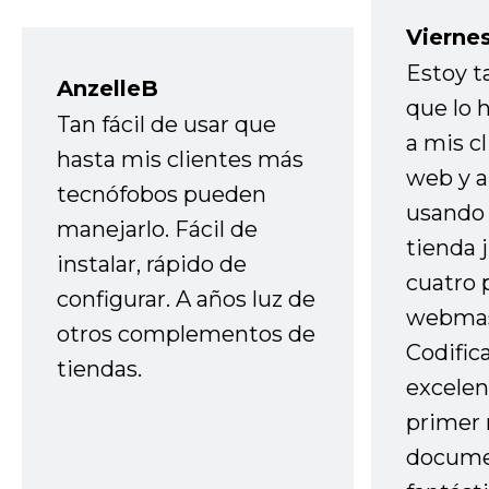
Vierne
Estoy t
AnzelleB
que lo
Tan fácil de usar que
a mis cl
hasta mis clientes más
web y a
tecnófobos pueden
usando 
manejarlo. Fácil de
tienda 
instalar, rápido de
cuatro 
configurar. A años luz de
webmas
otros complementos de
Codific
tiendas.
excelen
primer 
docume