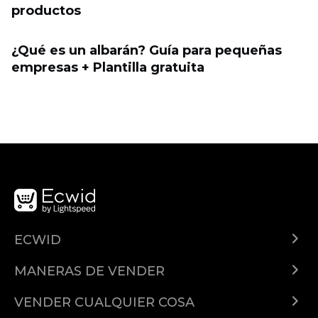
productos
¿Qué es un albarán? Guía para pequeñas
empresas + Plantilla gratuita
ECWID
¿Qué es Ecwid?
MANERAS DE VENDER
Demo
Vender en todas partes
Precios
VENDER CUALQUIER COSA
Facebook