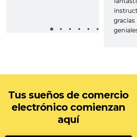
fantást
instruc
gracias
geniale
Tus sueños de comercio
electrónico comienzan
aquí