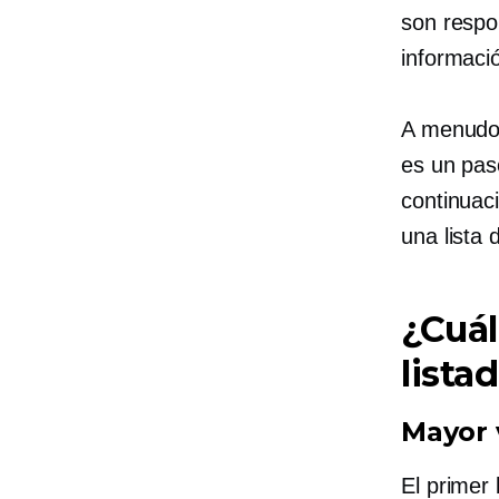
son respo
informaci
A menudo, 
es un pas
continuac
una lista 
¿Cuál
lista
Mayor 
El primer 