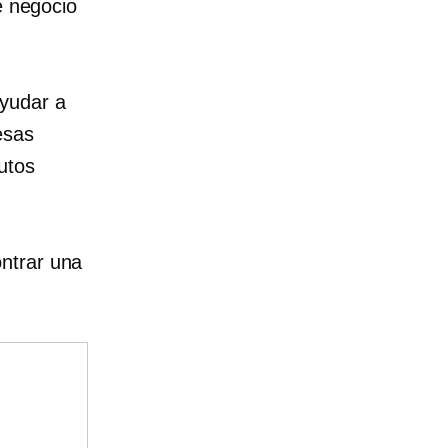
e negocio
yudar a
esas
utos
ntrar una