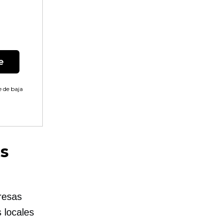
e
 de baja
as
resas
 locales