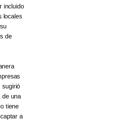
 incluido
s locales
 su
os de
manera
empresas
 sugirió
a de una
o tiene
 captar a