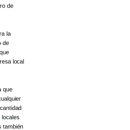
ero de
a la
o de
 que
resa local
a que
cualquier
 cantidad
 locales
s también