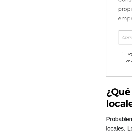
prop
empr
Doy
en
¿Qué 
local
Probablem
locales. 