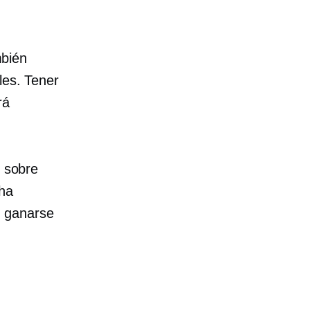
mbién
les. Tener
rá
n sobre
cha
l ganarse
.