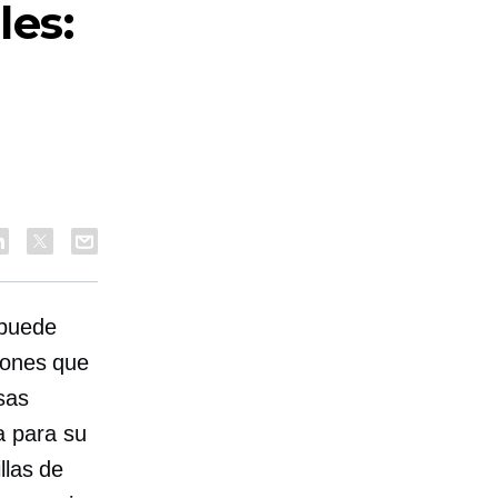
les:
 puede
iones que
sas
a para su
llas de