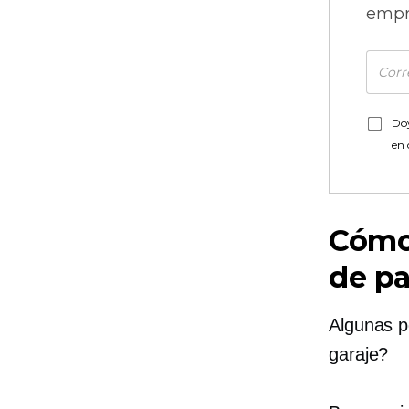
empr
Doy
en
Cómo 
de pa
Algunas 
garaje?