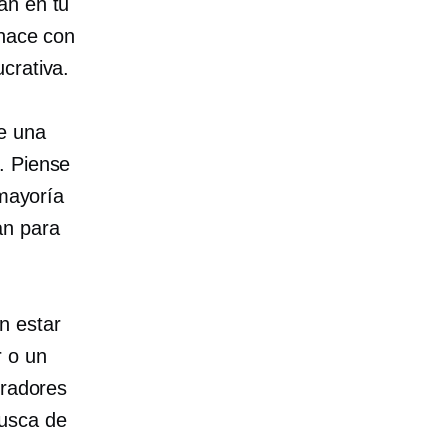
an en tu
 hace con
crativa.
de una
. Piense
 mayoría
an para
n estar
r o un
pradores
busca de