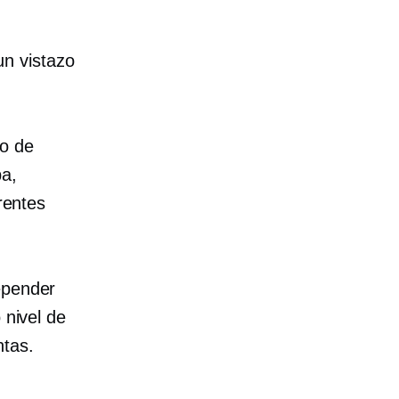
n vistazo
o de
pa,
erentes
epender
 nivel de
ntas.