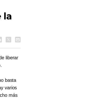
 la
e liberar
.
no basta
y varios
ucho más