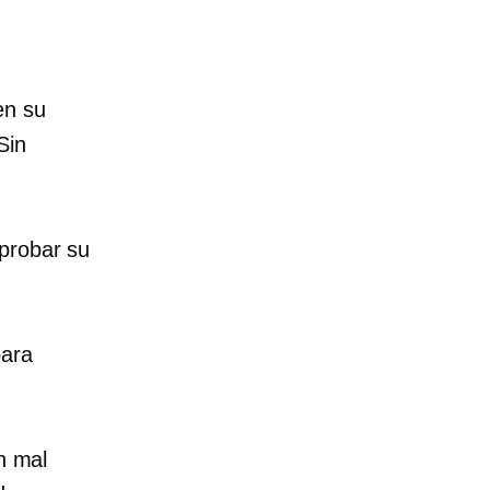
en su
Sin
probar su
para
en mal