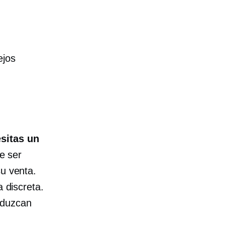
ejos
sitas un
e ser
su venta.
a discreta.
eduzcan