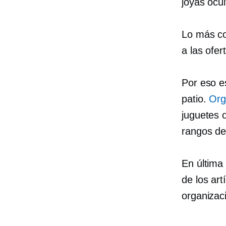
joyas ocu
Lo más co
a las ofe
Por eso e
patio.
Org
juguetes o
rangos de
En última
de los art
organizac