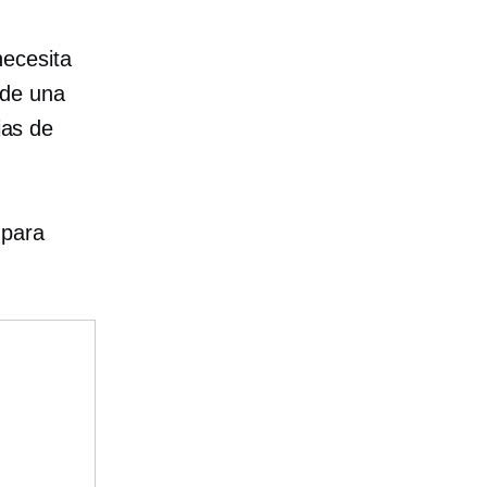
ecesita
sde una
ias de
 para