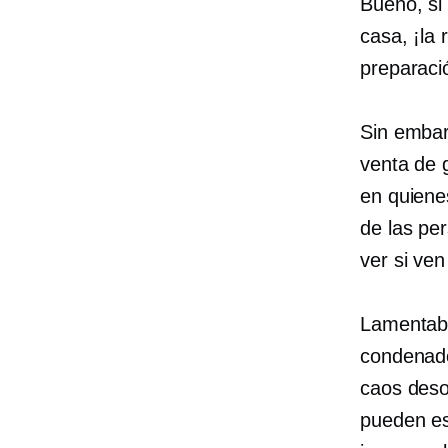
Bueno, si
casa, ¡la
preparaci
Sin embar
venta de 
en quienes
de las pe
ver si ven
Lamentabl
condenado
caos deso
pueden es