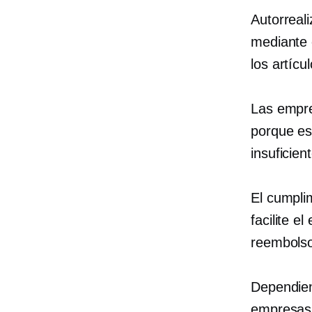
Autorreali
mediante 
los artícul
Las empre
porque e
insuficien
El cumpli
facilite e
reembols
Dependien
empresas 