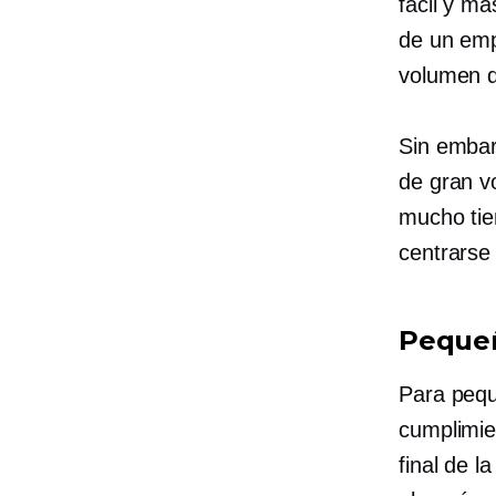
fácil y m
de un emp
volumen 
Sin embar
de gran v
mucho tie
centrarse
Peque
Para peq
cumplimie
final de l