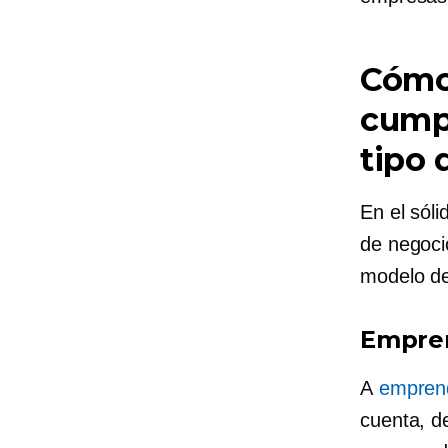
Cómo 
cump
tipo 
En el sól
de negoci
modelo de
Empre
A
empren
cuenta, d