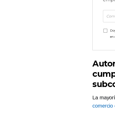
Doy
en
Autor
cump
subc
La mayorí
comercio 