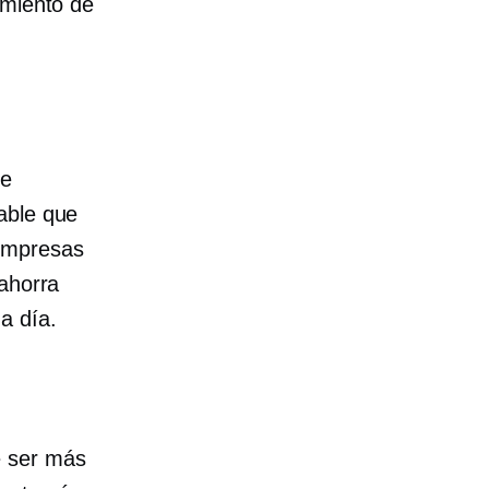
imiento de
te
able que
 empresas
 ahorra
a día.
e ser más