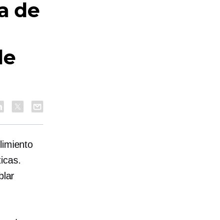
a de
de
limiento
icas.
blar