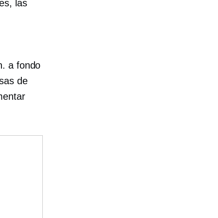
es, las
n.
a fondo
esas de
mentar