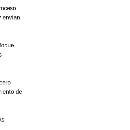
proceso
y envían
nfoque
s
rcero
amiento de
as