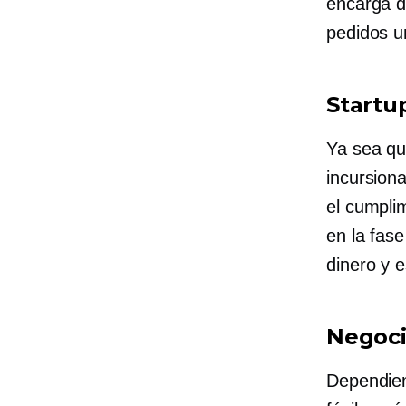
encarga d
pedidos u
Startu
Ya sea qu
incursion
el cumpli
en la fas
dinero y 
Negoci
Dependien