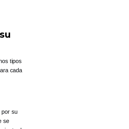
 su
hos tipos
para cada
 por su
e se