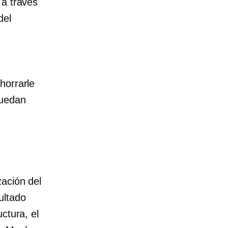
a través
del
horrarle
puedan
zación del
ultado
ctura, el