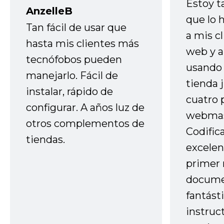
Estoy t
AnzelleB
que lo
Tan fácil de usar que
a mis cl
hasta mis clientes más
web y a
tecnófobos pueden
usando 
manejarlo. Fácil de
tienda 
instalar, rápido de
cuatro 
configurar. A años luz de
webmas
otros complementos de
Codific
tiendas.
excelen
primer 
docume
fantást
instruc