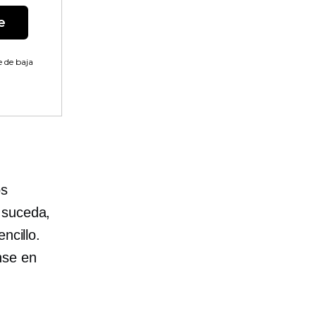
e
 de baja
os
 suceda,
ncillo.
nse en