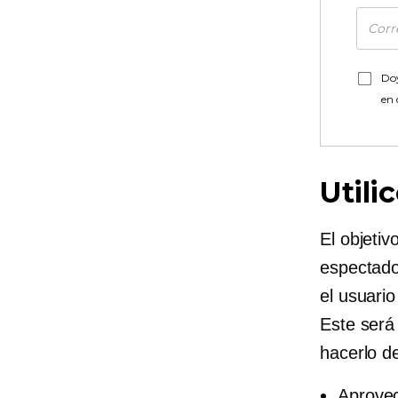
Doy
en
Utili
El objetiv
espectado
el usuario
Este será
hacerlo d
Aprovec