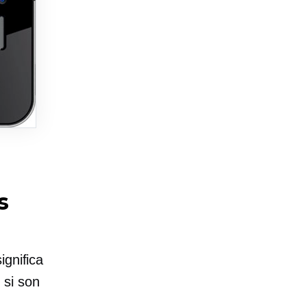
s
ignifica
 si son