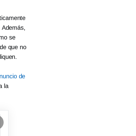
áticamente
s. Además,
ómo se
 de que no
liquen.
nuncio de
a la