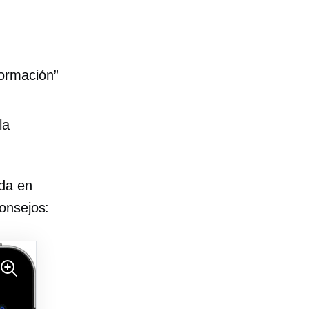
formación”
la
nda en
onsejos: