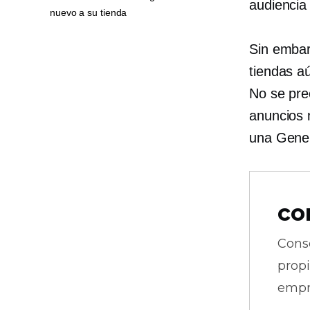
audiencia
nuevo a su tienda
Sin emba
tiendas a
No se pre
anuncios 
una
Gener
co
Cons
prop
empr