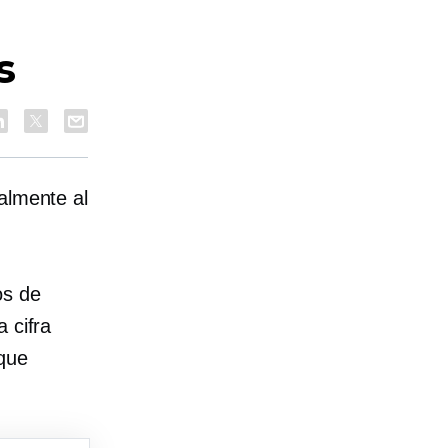
s
almente al
os de
 cifra
que