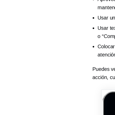
mantene
Usar un
Usar te
o “Comp
Colocar
atenció
Puedes ve
acción, c