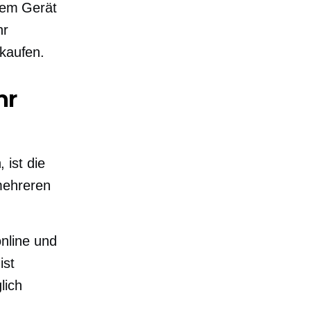
edem Gerät
hr
nkaufen.
hr
ist die
mehreren
nline und
ist
lich