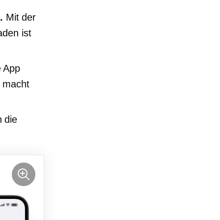
.
Mit der
den ist
e App
d macht
 die