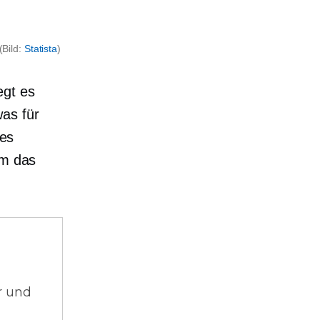
(Bild:
Statista
)
egt es
as für
 es
um das
r und