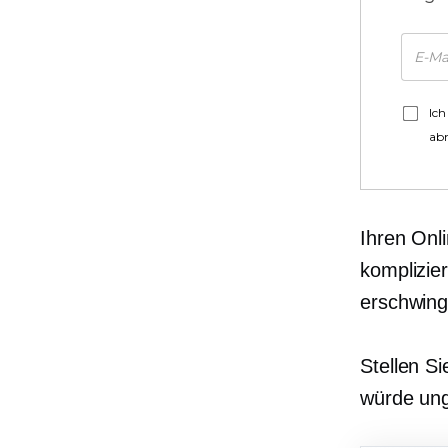
Ich
ab
Ihren Onli
komplizier
erschwing
Stellen Si
würde ung