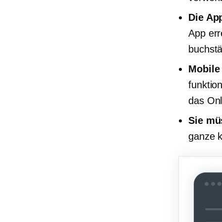
Die Ap
App err
buchstä
Mobile
funktio
das Onl
Sie müs
ganze k