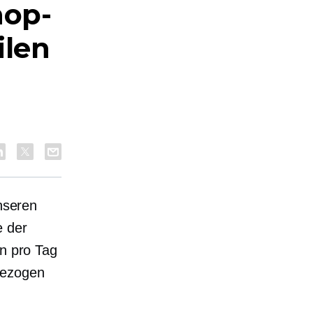
hop-
ilen
unseren
e der
en pro Tag
bezogen