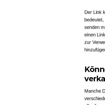
Der Link 
bedeutet,
senden müs
einen Lin
zur Verwe
hinzufüge
Könne
verk
Manche De
verschied