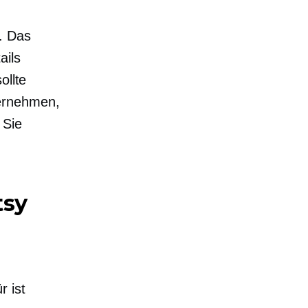
. Das
ails
ollte
ternehmen,
 Sie
tsy
r
r ist