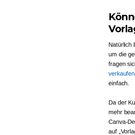
Könne
Vorla
Natürlich
um die ge
fragen sic
verkaufen
einfach.
Da der Kun
mehr bear
Canva-Des
auf „Vorl