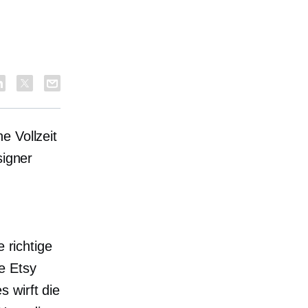
ine
Vollzeit
signer
 richtige
e Etsy
 wirft die