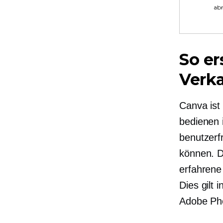
ab
So er
Verka
Canva ist 
bedienen i
benutzerf
können. D
erfahrene
Dies gilt
Adobe Pho