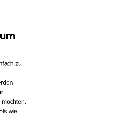
 zum
infach zu
erden
ür
n möchten.
ols wie