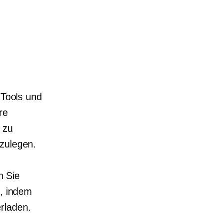
 Tools und
re
 zu
zulegen.
n Sie
G, indem
rladen.