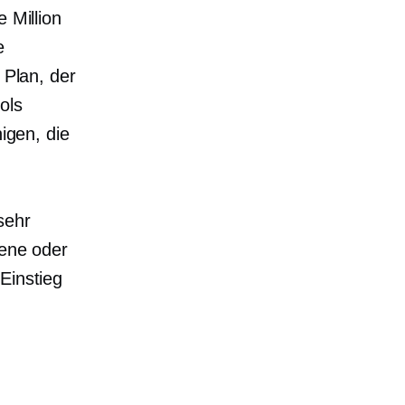
 Million
e
 Plan, der
ols
nigen, die
sehr
rene oder
Einstieg