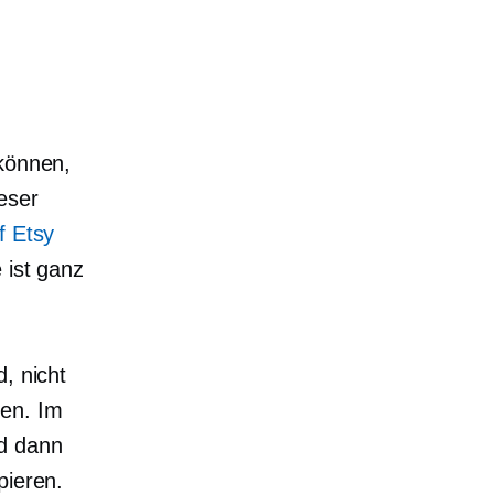
 können,
eser
f Etsy
 ist ganz
, nicht
ten. Im
nd dann
pieren.