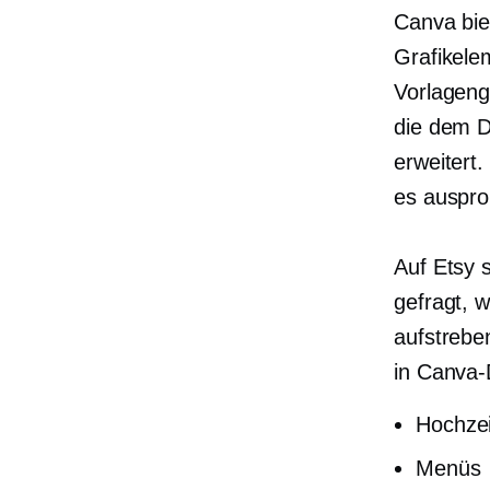
Canva biet
Grafikelem
Vorlagenge
die dem D
erweitert.
es auspro
Auf Etsy 
gefragt, 
aufstrebe
in Canva-
Hochzei
Menüs