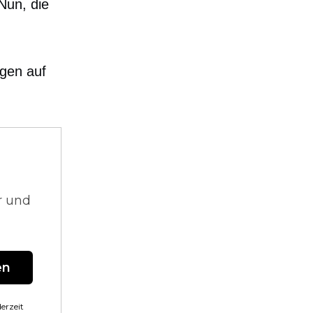
Nun, die
agen auf
r und
en
erzeit