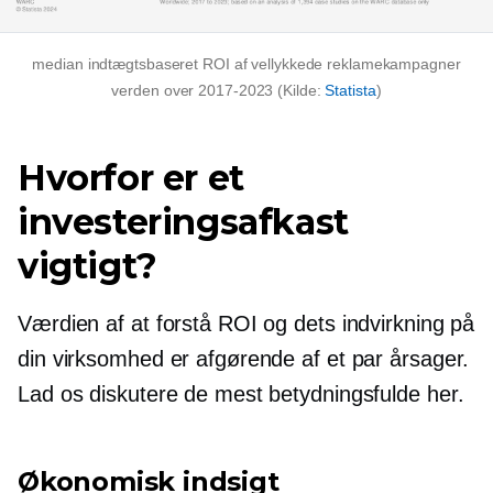
median
indtægtsbaseret
ROI af vellykkede reklamekampagner
verden over
2017-2023
(Kilde:
Statista
)
Hvorfor er et
investeringsafkast
vigtigt?
Værdien af ​​at forstå ROI og dets indvirkning på
din virksomhed er afgørende af et par årsager.
Lad os diskutere de mest betydningsfulde her.
Økonomisk indsigt