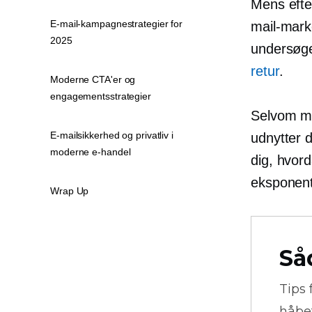
Mens efte
E-mail-kampagnestrategier for
mail-marke
2025
undersøgel
retur
.
Moderne CTA'er og
engagementsstrategier
Selvom ma
E-mailsikkerhed og privatliv i
udnytter d
moderne e-handel
dig, hvor
eksponent
Wrap Up
Så
Tips 
håbe