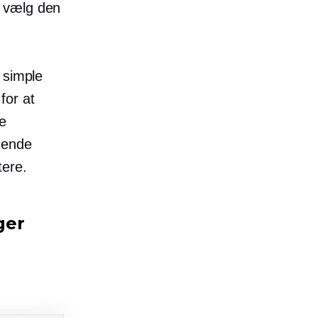
g vælg den
 simple
for at
te
gende
tere.
ger