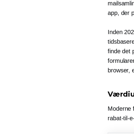
mailsaml
app, der p
Inden 20
tidsbaser
finde det 
formulare
browser, 
Værdiu
Moderne f
rabat-til-e