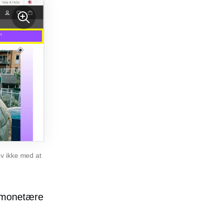
øv ikke med at
r monetære