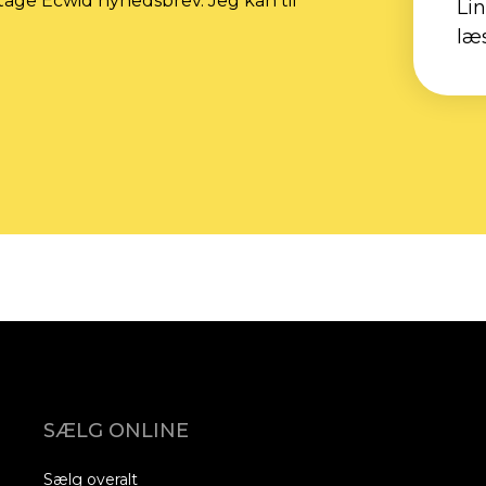
tage Ecwid nyhedsbrev. Jeg kan til
Li
læ
SÆLG ONLINE
Sælg overalt