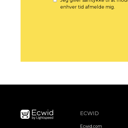
Jeg giver samtykke til at mod
enhver tid afmelde mig.
ECWID
Ecwid.com