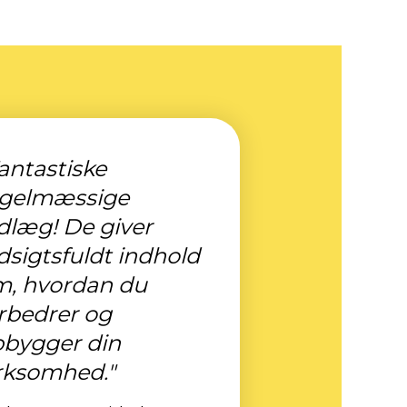
antastiske
egelmæssige
dlæg! De giver
dsigtsfuldt indhold
m, hvordan du
rbedrer og
bygger din
rksomhed."