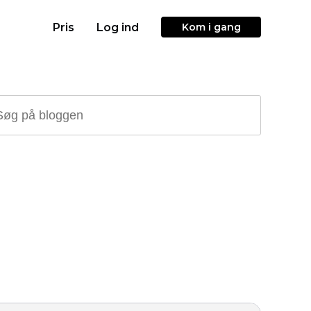
Pris
Log ind
Kom i gang