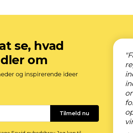
at se, hvad
"F
ndler om
r
in
heder og inspirerende ideer
in
o
fo
op
Tilmeld nu
vi