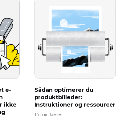
t e-
Sådan optimerer du
n
produktbilleder:
 ikke
Instruktioner og ressourcer
ng
14 min læses