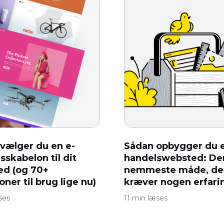
vælger du en e-
Sådan opbygger du e
sskabelon til dit
handelswebsted: De
ed (og 70+
nemmeste måde, der
ner til brug lige nu)
kræver nogen erfari
ses
11 min læses