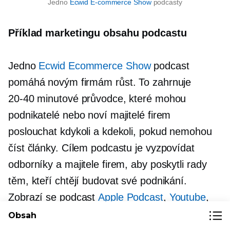
Jedno
Ecwid
E-commerce
Show
podcasty
Příklad marketingu obsahu podcastu
Jedno
Ecwid Ecommerce Show
podcast
pomáhá novým firmám růst. To zahrnuje
20-40
minutové průvodce, které mohou
podnikatelé nebo noví majitelé firem
poslouchat kdykoli a kdekoli, pokud nemohou
číst články. Cílem podcastu je vyzpovídat
odborníky a majitele firem, aby poskytli rady
těm, kteří chtějí budovat své podnikání.
Zobrazí se podcast
Apple Podcast
,
Youtube
,
soundcloud
, a
šičky
umožňuje společnosti
Obsah
oslovit publikum na čtyřech různých