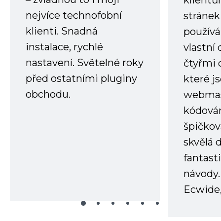
nejvíce technofobní
stránek 
klienti. Snadná
používá
instalace, rychlé
vlastní
nastavení. Světelné roky
čtyřmi 
před ostatními pluginy
které j
obchodu.
webmas
kódování
špičkov
skvělá
fantast
návody.
Ecwide,