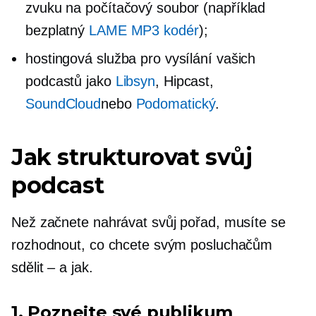
zvuku na počítačový soubor (například
bezplatný
LAME MP3 kodér
);
hostingová služba pro vysílání vašich
podcastů jako
Libsyn
, Hipcast,
SoundCloud
nebo
Podomatický
.
Jak strukturovat svůj
podcast
Než začnete nahrávat svůj pořad, musíte se
rozhodnout, co chcete svým posluchačům
sdělit – a jak.
1. Poznejte své publikum