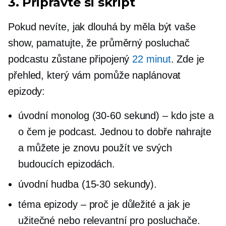
3. Připravte si skript
Pokud nevíte, jak dlouhá by měla být vaše
show, pamatujte, že průměrný posluchač
podcastu zůstane připojený
22 minut
. Zde je
přehled, který vám pomůže naplánovat
epizody:
úvodní monolog
(30-60
sekund) – kdo jste a
o čem je podcast. Jednou to dobře nahrajte
a můžete je znovu použít ve svých
budoucích epizodách.
úvodní hudba
(15-30
sekundy).
téma epizody – proč je důležité a jak je
užitečné nebo relevantní pro posluchače.