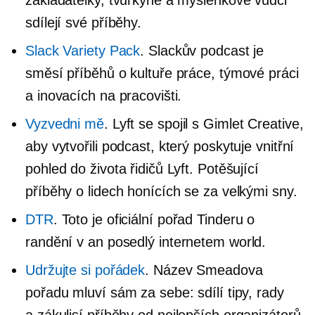
sdílejí své příběhy.
Slack Variety Pack
. Slackův podcast je
směsí příběhů o kultuře práce, týmové práci
a inovacích na pracovišti.
Vyzvedni mě
. Lyft se spojil s Gimlet Creative,
aby vytvořili podcast, který poskytuje vnitřní
pohled do života řidičů Lyft. Potěšující
příběhy o lidech honících se za velkými sny.
DTR
. Toto je oficiální pořad Tinderu o
randění v an
posedlý internetem
world.
Udržujte si pořádek
. Název Smeadova
pořadu mluví sám za sebe: sdílí tipy, rady
a
zákulisí
příběhy od nejlepších organizátorů