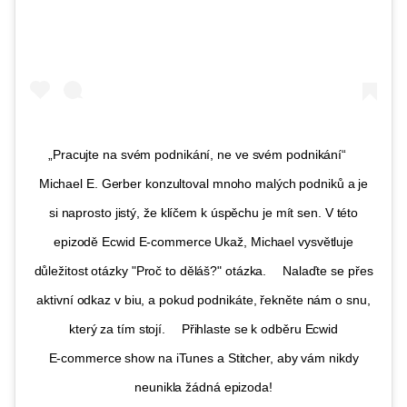
„Pracujte na svém podnikání, ne ve svém podnikání“ ⠀
Michael E. Gerber konzultoval mnoho malých podniků a je
si naprosto jistý, že klíčem k úspěchu je mít sen. V této
epizodě Ecwid
E-commerce
Ukaž, Michael vysvětluje
důležitost otázky "Proč to děláš?" otázka. ⠀ Nalaďte se přes
aktivní odkaz v biu, a pokud podnikáte, řekněte nám o snu,
který za tím stojí. ⠀ Přihlaste se k odběru Ecwid
E-commerce
show na iTunes a Stitcher, aby vám nikdy
neunikla žádná epizoda!