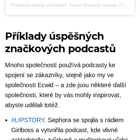
Příspěvek sdílený uživatelem
Ecwid
(@ecwid) zapnuto
17. října 2018 v 5:59 PDT
Příklady úspěšných
značkových podcastů
Mnoho společností používá podcasty ke
spojení se zákazníky, stejně jako my ve
společnosti Ecwid – a zde jsou některé další
společnosti, které by vás mohly inspirovat,
abyste udělali totéž.
#LIPSTORY
. Sephora se spojila s rádiem
Girlboss a vytvořila podcast, kde vlivné
zakladatelky, tvůrkyně a myšlenkové vůdci