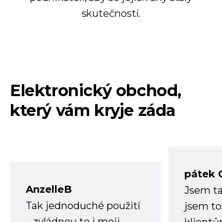
skutečností.
Elektronický obchod,
který vám kryje záda
pátek 
AnzelleB
Jsem ta
Tak jednoduché použití
jsem to
– zvládnou to i moji
klient