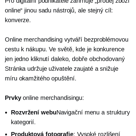
Pro digitální podnikatele zahrnuje „prodej zboží
online“ jinou sadu nástrojů, ale stejný cíl:
konverze.
Online merchandising vytváří bezproblémovou
cestu k nákupu. Ve světě, kde je konkurence
jen jedno kliknutí daleko,
dobře obchodovaný
Stránka udržuje uživatele zaujaté a snižuje
míru okamžitého opuštění.
Prvky
online merchandisingu:
Rozvržení webu
Navigační menu a struktury
kategorií.
Produktová fotografie
:
Vysoké rozlišení