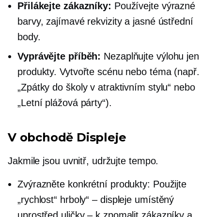
Přilákejte zákazníky:
Používejte výrazné
barvy, zajímavé rekvizity a jasné ústřední
body.
Vyprávějte příběh:
Nezaplňujte výlohu jen
produkty. Vytvořte scénu nebo téma (např.
„Zpátky do školy v atraktivním stylu“ nebo
„Letní plážová párty“).
V obchodě
Displeje
Jakmile jsou uvnitř, udržujte tempo.
Zvýrazněte konkrétní produkty: Použijte
„rychlost“
hrboly“ – displeje
umístěný
uprostřed
uličky – k
zpomalit zákazníky a