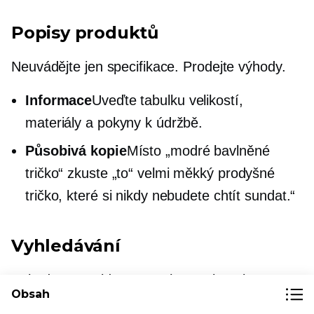
Popisy produktů
Neuvádějte jen specifikace. Prodejte výhody.
Informace
Uveďte tabulku velikostí,
materiály a pokyny k údržbě.
Působivá kopie
Místo „modré bavlněné
tričko“ zkuste „to“
velmi měkký
prodyšné
tričko, které si nikdy nebudete chtít sundat.“
Vyhledávání
Pokud to nenajdou, nemohou to koupit.
Obsah
Snadno se najde
Váš vyhledávací panel by