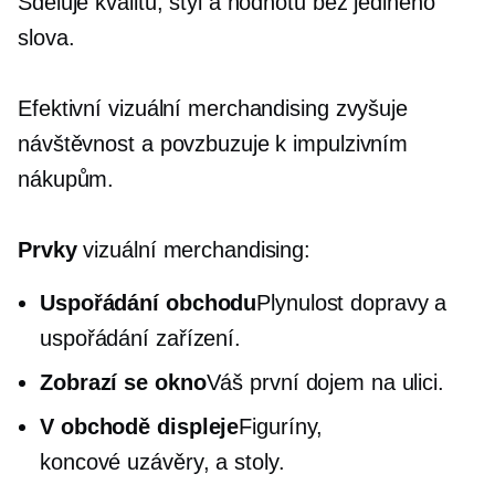
Sděluje kvalitu, styl a hodnotu bez jediného
slova.
Efektivní vizuální merchandising zvyšuje
návštěvnost a povzbuzuje k impulzivním
nákupům.
Prvky
vizuální merchandising:
Uspořádání obchodu
Plynulost dopravy a
uspořádání zařízení.
Zobrazí se okno
Váš první dojem na ulici.
V obchodě
displeje
Figuríny,
koncové uzávěry,
a stoly.