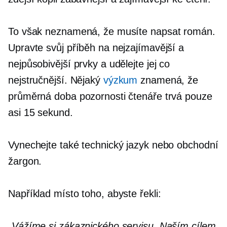
To však neznamená, že musíte napsat román.
Upravte svůj příběh na nejzajímavější a
nejpůsobivější prvky a udělejte jej co
nejstručnější. Nějaký
výzkum
znamená, že
průměrná doba pozornosti čtenáře trvá pouze
asi 15 sekund.
Vynechejte také technický jazyk nebo obchodní
žargon.
Například místo toho, abyste řekli:
„Vážíme si zákaznického servisu. Naším cílem