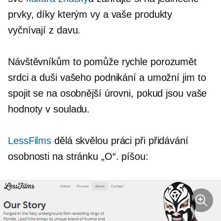
prvky, díky kterým vy a vaše produkty
vyčnívají z davu.
Návštěvníkům to pomůže rychle porozumět
srdci a duši vašeho podnikání a umožní jim to
spojit se na osobnější úrovni, pokud jsou vaše
hodnoty v souladu.
LessFilms
dělá skvělou práci při přidávání
osobnosti na stránku „O“. píšou: