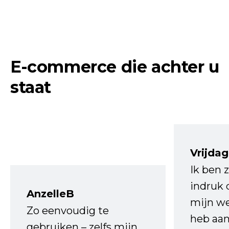
E-commerce die achter u
staat
Vrijdag
Ik ben 
indruk 
AnzelleB
mijn we
Zo eenvoudig te
heb aa
gebruiken – zelfs mijn