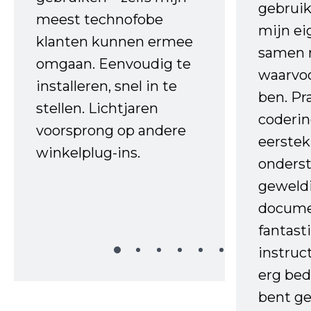
gebruik
meest technofobe
mijn ei
klanten kunnen ermee
samen 
omgaan. Eenvoudig te
waarvo
installeren, snel in te
ben. Pr
stellen. Lichtjaren
coderin
voorsprong op andere
eerstek
winkelplug-ins.
onderst
geweld
docume
fantast
instruc
erg bed
bent ge