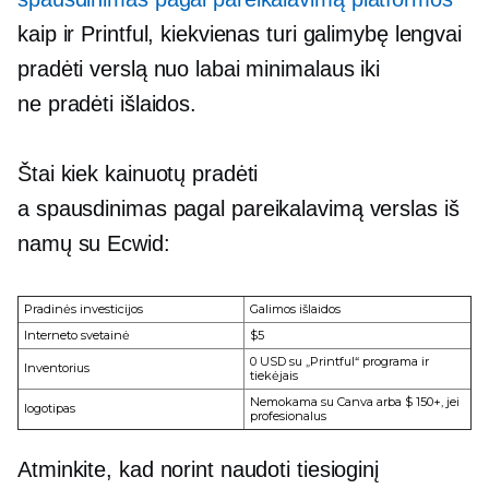
kaip ir Printful, kiekvienas turi galimybę lengvai
pradėti verslą nuo labai minimalaus iki
ne
pradėti
išlaidos.
Štai kiek kainuotų pradėti
a
spausdinimas pagal pareikalavimą
verslas iš
namų su Ecwid:
Pradinės investicijos
Galimos išlaidos
Interneto svetainė
$5
0 USD su „Printful“ programa ir
Inventorius
tiekėjais
Nemokama su Canva arba $ 150+, jei
logotipas
profesionalus
Atminkite, kad norint naudoti tiesioginį