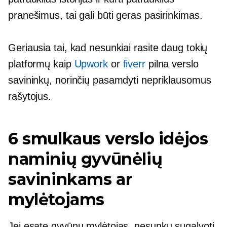
pranešimus, tai gali būti geras pasirinkimas.
Geriausia tai, kad nesunkiai rasite daug tokių
platformų kaip
Upwork
or
fiverr
pilna verslo
savininkų, norinčių pasamdyti nepriklausomus
rašytojus.
6 smulkaus verslo idėjos
naminių gyvūnėlių
savininkams ar
mylėtojams
Jei esate gyvūnų mylėtojas, nesunku sugalvoti