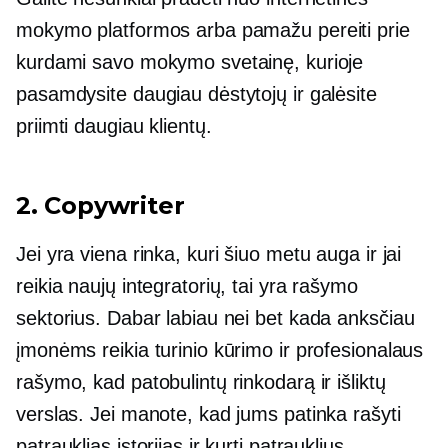
mokymo platformos arba pamažu pereiti prie
kurdami savo mokymo svetainę, kurioje
pasamdysite daugiau dėstytojų ir galėsite
priimti daugiau klientų.
2. Copywriter
Jei yra viena rinka, kuri šiuo metu auga ir jai
reikia naujų integratorių, tai yra rašymo
sektorius. Dabar labiau nei bet kada anksčiau
įmonėms reikia turinio kūrimo ir profesionalaus
rašymo, kad patobulintų rinkodarą ir išliktų
verslas. Jei manote, kad jums patinka rašyti
patrauklias istorijas ir kurti patrauklius