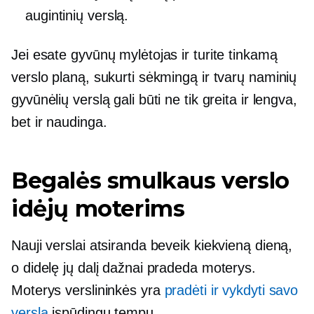
augintinių verslą.
Jei esate gyvūnų mylėtojas ir turite tinkamą
verslo planą, sukurti sėkmingą ir tvarų naminių
gyvūnėlių verslą gali būti ne tik greita ir lengva,
bet ir naudinga.
Begalės smulkaus verslo
idėjų moterims
Nauji verslai atsiranda beveik kiekvieną dieną,
o didelę jų dalį dažnai pradeda moterys.
Moterys verslininkės yra
pradėti ir vykdyti savo
verslą
įspūdingu tempu.