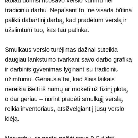
labiau domisi nuosavo verslo kūrimu nei
tradiciniu darbu. Nepaisant to, ne visada būtina
palikti dabartinį darbą, kad pradėtum verslą ir
užsiimtum tuo, kas tau patinka.
Smulkaus verslo turėjimas dažnai suteikia
daugiau lankstumo tvarkant savo darbo grafiką
ir
darbinis gyvenimas
lyginant su tradiciniu
užimtumu. Geriausia tai, kad šiais laikais
nereikia išeiti iš namų ar mokėti už fizinį plotą,
o dar geriau – norint pradėti smulkųjį verslą,
reikia inventoriaus, atsižvelgiant į jūsų verslo
idėją.