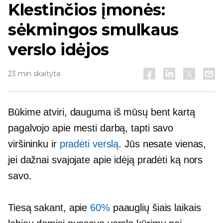
Klestinčios įmonės:
sėkmingos smulkaus
verslo idėjos
23 min skaityta
Būkime atviri, dauguma iš mūsų bent kartą
pagalvojo apie mesti darbą, tapti savo
viršininku ir
pradėti verslą
. Jūs nesate vienas,
jei dažnai svajojate apie idėją pradėti ką nors
savo.
Tiesą sakant, apie
60%
paauglių šiais laikais