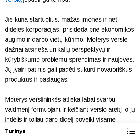
Jie kuria startuolius, mažas įmones ir net
dideles korporacijas, prisideda prie ekonomikos
augimo ir darbo vietų kūrimo. Moterys versle
dažnai atsineša unikalių perspektyvų ir
kūrybiškumo
problemų sprendimas
ir naujoves.
Jų įvairi patirtis gali padėti sukurti novatoriškus
produktus ir paslaugas.
Moterys verslininkės atlieka labai svarbų
vaidmenį formuojant ir keičiant verslo ateitį, o jų
indėlis ir toliau daro didelį poveikį visame
pasaulyje. Laimei, kai kalbama apie smulkaus
Turinys
verslo idėjas moterims, pasirinkimas yra