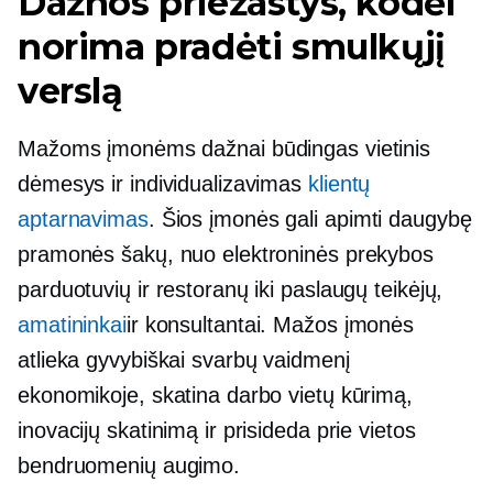
Dažnos priežastys, kodėl
norima pradėti smulkųjį
verslą
Mažoms įmonėms dažnai būdingas vietinis
dėmesys ir individualizavimas
klientų
aptarnavimas
. Šios įmonės gali apimti daugybę
pramonės šakų, nuo elektroninės prekybos
parduotuvių ir restoranų iki paslaugų teikėjų,
amatininkai
ir konsultantai. Mažos įmonės
atlieka gyvybiškai svarbų vaidmenį
ekonomikoje, skatina darbo vietų kūrimą,
inovacijų skatinimą ir prisideda prie vietos
bendruomenių augimo.