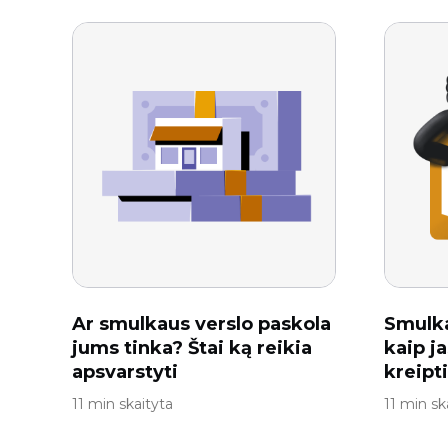
Ar smulkaus verslo paskola
Smulka
jums tinka? Štai ką reikia
kaip ja
apsvarstyti
kreipt
11 min skaityta
11 min sk