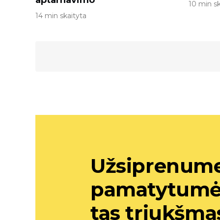
aptarnavimo
10 min sk
14 min skaityta
Užsiprenume
pamatytumėte
tas triukšma