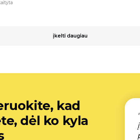
aityta
įkelti daugiau
ruokite, kad
, dėl ko kyla
s