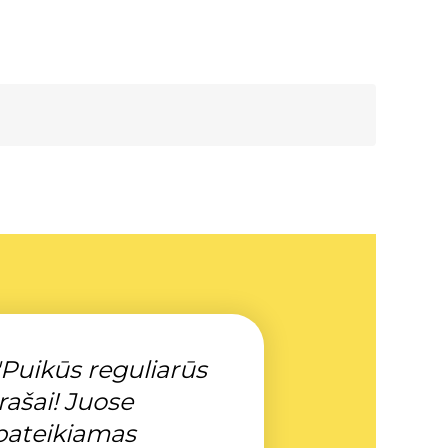
"Puikūs reguliarūs
įrašai! Juose
pateikiamas