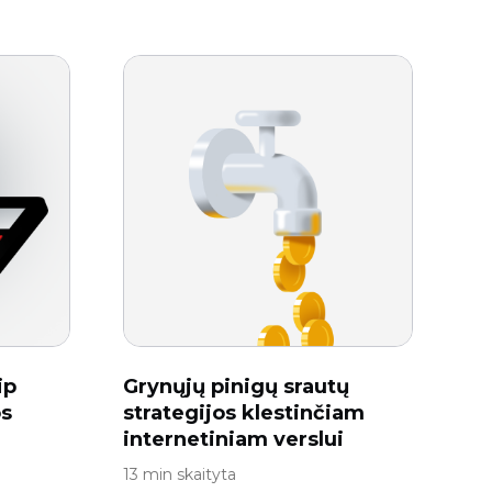
ip
Grynųjų pinigų srautų
os
strategijos klestinčiam
internetiniam verslui
13 min skaityta