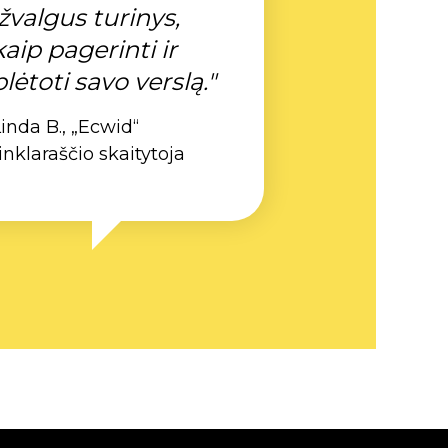
įžvalgus turinys,
kaip pagerinti ir
plėtoti savo verslą."
inda B., „Ecwid“
inklaraščio skaitytoja