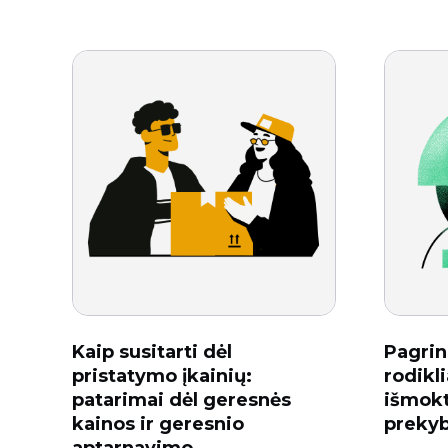
Kaip susitarti dėl
Pagrin
pristatymo įkainių:
rodikli
patarimai dėl geresnės
išmokt
kainos ir geresnio
prekyb