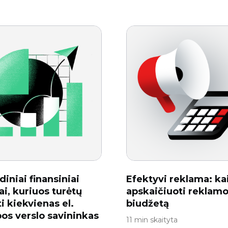
diniai finansiniai
Efektyvi reklama: ka
ai, kuriuos turėtų
apskaičiuoti reklam
i kiekvienas el.
biudžetą
os verslo savininkas
11 min skaityta