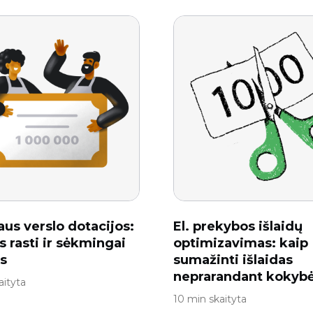
us verslo dotacijos:
El. prekybos išlaidų
s rasti ir sėkmingai
optimizavimas: kaip
is
sumažinti išlaidas
neprarandant kokyb
aityta
10 min skaityta