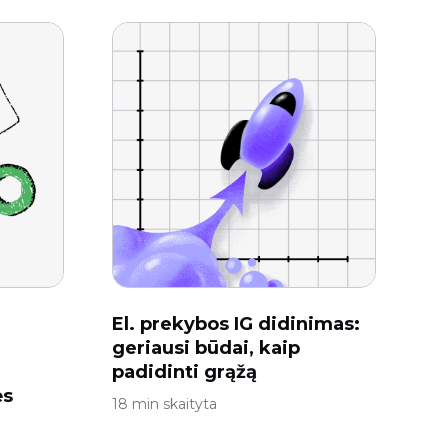
El. prekybos IG didinimas:
geriausi būdai, kaip
padidinti grąžą
ės
18 min skaityta