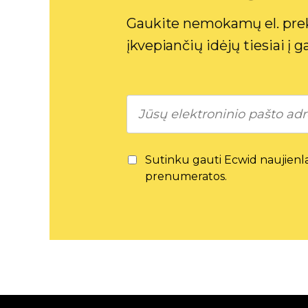
Gaukite nemokamų el. prek
įkvepiančių idėjų tiesiai į 
Sutinku gauti Ecwid naujienlai
prenumeratos.